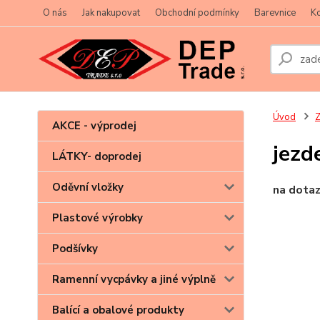
O nás
Jak nakupovat
Obchodní podmínky
Barevnice
Ko
Úvod
Z
AKCE - výprodej
jezd
LÁTKY- doprodej
Oděvní vložky
na dota
Plastové výrobky
Podšívky
Ramenní vycpávky a jiné výplně
Balící a obalové produkty