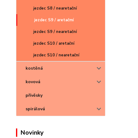
jezdec S8 / nearetační
jezdec S9 / aretačmí
jezdec S9 / nearetační
jezdec S10 / aretační
jezdec S10 / nearetační
kostěná
kovová
přívěsky
spirálová
Novinky