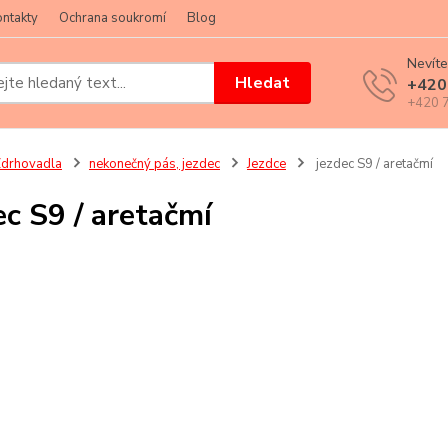
ntakty
Ochrana soukromí
Blog
Nevíte
Hledat
+420
+420 7
drhovadla
nekonečný pás, jezdec
Jezdce
jezdec S9 / aretačmí
ec S9 / aretačmí
z