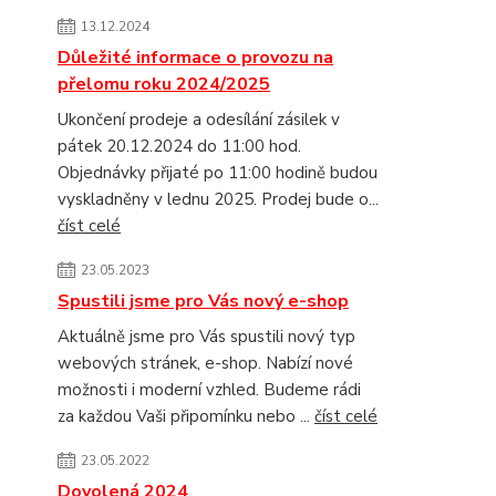
13.12.2024
Důležité informace o provozu na
přelomu roku 2024/2025
Ukončení prodeje a odesílání zásilek v
pátek 20.12.2024 do 11:00 hod.
Objednávky přijaté po 11:00 hodině budou
vyskladněny v lednu 2025. Prodej bude o...
číst celé
23.05.2023
Spustili jsme pro Vás nový e-shop
Aktuálně jsme pro Vás spustili nový typ
webových stránek, e-shop. Nabízí nové
možnosti i moderní vzhled. Budeme rádi
za každou Vaši připomínku nebo ...
číst celé
23.05.2022
Dovolená 2024