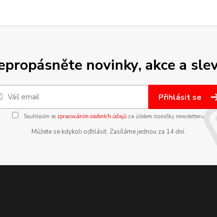
epropásněte novinky, akce a slev
Přihlásit se
Souhlasím se
zpracováním osobních údajů
za účelem rozesílky newsletteru.
Můžete se kdykoli odhlásit. Zasíláme jednou za 14 dní.