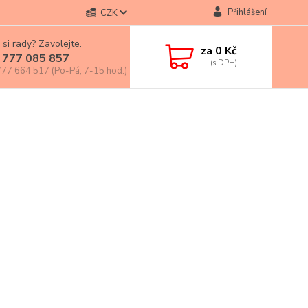
Přihlášení
CZK
 si rady? Zavolejte.
za
0 Kč
 777 085 857
77 664 517 (Po-Pá, 7-15 hod.)