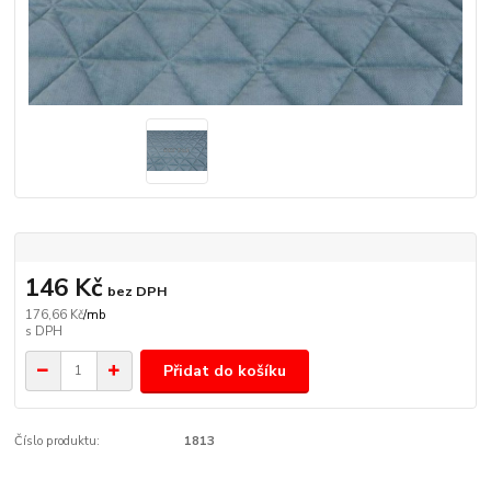
146 Kč
bez DPH
176,66 Kč
/
mb
Přidat do košíku
Číslo produktu:
1813