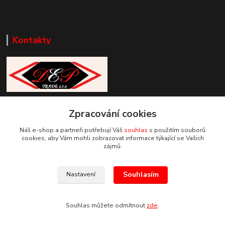
Kontakty
Zákaznická podpora DEP Trade
Zpracování cookies
+420 777 085 857
+420 777 664 517 (Po-Pá, 7-15 hod.)
Náš e-shop a partneři potřebují Váš
souhlas
s použitím souborů
cookies, aby Vám mohli zobrazovat informace týkající se Vašich
info@deptrade.cz
zájmů.
Souhlasím
Nastavení
Souhlas můžete odmítnout
zde
.
Vytvořeno na
Eshop-rychle.cz