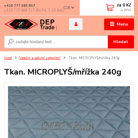
za
0 Kč
+420 777 085 857
CZK
+420 777 664 517 (Po-Pá, 7-15 hod.)
Menu
Hledat
Úvod
Vatelín a oděvní zateplení
Tkan. MICROPLYŠ/mřížka 240g
Tkan. MICROPLYŠ/mřížka 240g