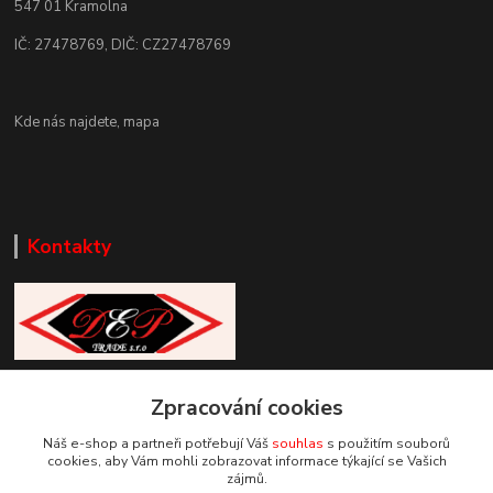
547 01 Kramolna
IČ: 27478769, DIČ: CZ27478769
Kde nás najdete,
mapa
Kontakty
Zákaznická podpora DEP Trade
Zpracování cookies
+420 777 085 857
+420 777 664 517 (Po-Pá, 7-15 hod.)
Náš e-shop a partneři potřebují Váš
souhlas
s použitím souborů
cookies, aby Vám mohli zobrazovat informace týkající se Vašich
info@deptrade.cz
zájmů.