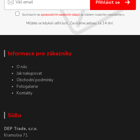
Přihlásit se
Souhlasím se
zpracováním osobních údajů
za účelem rozesílky newsletteru.
Můžete se kdykoli odhlásit. Zasíláme jednou za 14 dní.
Informace pro zákazníky
O nás
Jak nakupovat
Obchodní podmínky
Fotogalerie
Kontakty
Sídlo
DEP Trade, s.r.o.
Kramolna 71