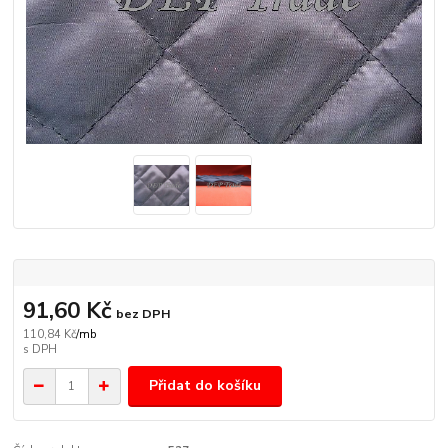
91,60 Kč
bez DPH
110,84 Kč
/
mb
Přidat do košíku