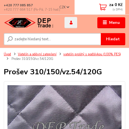
za
0 Kč
+420 777 085 857
CZK
+420 777 664 517 (Po-Pá, 7-15 hod.)
Menu
Hledat
Úvod
Vatelín a oděvní zateplení
vatelín prošitý s podšívkou (100% PES)
Prošev 310/150/vz.54/120G
Prošev 310/150/vz.54/120G