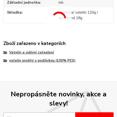
Základní jednotka
mb
Skladba
podšívka/ vatelín 120g /
spunbond 18g
Zboží zařazeno v kategoriích
Vatelín a oděvní zateplení
vatelín prošitý s podšívkou (100% PES)
Nepropásněte novinky, akce a
slevy!