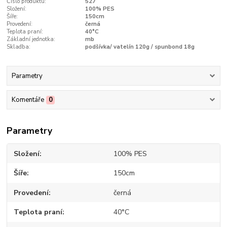
Číslo produktu:
527
Složení:
100% PES
Šíře:
150cm
Provedení:
černá
Teplota praní:
40°C
Základní jednotka:
mb
Skladba:
podšívka/ vatelín 120g / spunbond 18g
Parametry
Komentáře
0
Parametry
Složení
100% PES
Šíře
150cm
Provedení
černá
Teplota praní
40°C