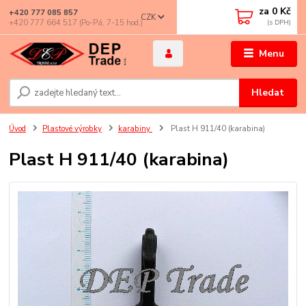
za
0 Kč
+420 777 085 857
CZK
+420 777 664 517 (Po-Pá, 7-15 hod.)
Menu
Hledat
Úvod
Plastové výrobky
karabiny
Plast H 911/40 (karabina)
Plast H 911/40 (karabina)