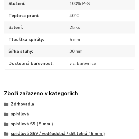
Složení
100% PES
Teplota praní
40°C
Balení
25 ks
Tloušťka spirály
5 mm
Šířka stuhy
30 mm
Dostupná barevnost
viz. barevnice
Zboží zařazeno v kategoriích
Zdrhovadla
spirálová
spirálová S5 ( 5 mm )
spirálová S5V / voděodolná / dělitelná ( 5 mm )