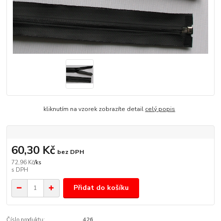
kliknutím na vzorek zobrazíte detail
celý popis
60,30 Kč
bez DPH
72,96 Kč
/
ks
Přidat do košíku
Číslo produktu:
426