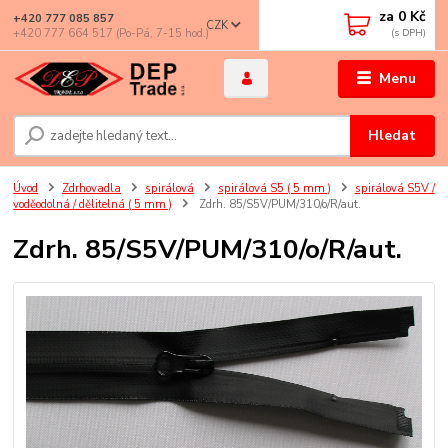
za
0 Kč
+420 777 085 857
CZK
+420 777 664 517 (Po-Pá, 7-15 hod.)
Menu
Hledat
Úvod
Zdrhovadla
spirálová
spirálová S5 ( 5 mm )
spirálová S5V /
voděodolná / dělitelná ( 5 mm )
Zdrh. 85/S5V/PUM/310/o/R/aut.
Zdrh. 85/S5V/PUM/310/o/R/aut.