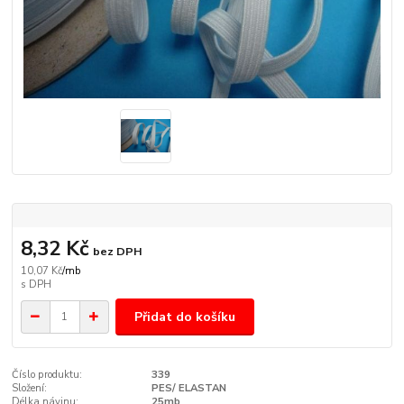
8,32 Kč
bez DPH
10,07 Kč
/
mb
Přidat do košíku
Číslo produktu:
339
Složení:
PES/ ELASTAN
Délka návinu:
25mb