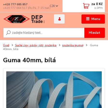
za
0 Kč
+420 777 085 857
CZK
+420 777 664 517 (Po-Pá, 7-15 hod.)
Menu
Hledat
Úvod
Suché zipy, pásky, nitě, pruženka
pruženka (guma)
Guma
40mm, bílá
Guma 40mm, bílá