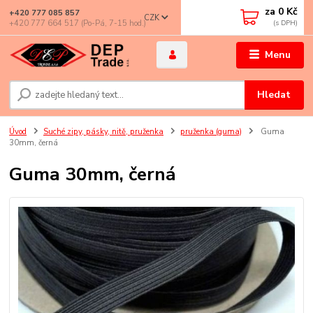
za
0 Kč
+420 777 085 857
CZK
+420 777 664 517 (Po-Pá, 7-15 hod.)
Menu
Hledat
Úvod
Suché zipy, pásky, nitě, pruženka
pruženka (guma)
Guma
30mm, černá
Guma 30mm, černá