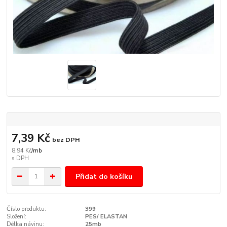
7,39 Kč
bez DPH
8,94 Kč
/
mb
Přidat do košíku
Číslo produktu:
399
Složení:
PES/ ELASTAN
Délka návinu:
25mb