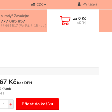
Přihlášení
CZK
 si rady? Zavolejte.
za
0 Kč
 777 085 857
77 664 517 (Po-Pá, 7-15 hod.)
,67 Kč
bez DPH
/
mb
5 Kč
Přidat do košíku