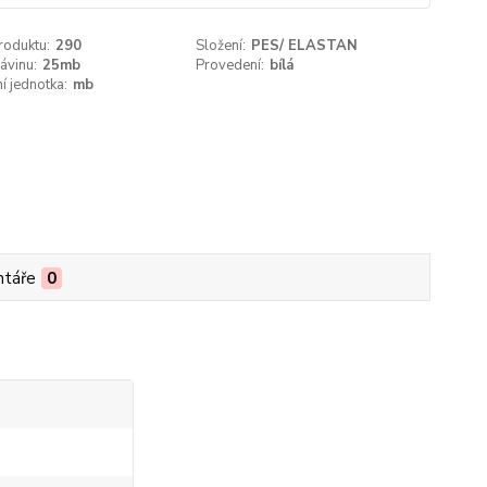
roduktu:
290
Složení:
PES/ ELASTAN
ávinu:
25mb
Provedení:
bílá
í jednotka:
mb
táře
0