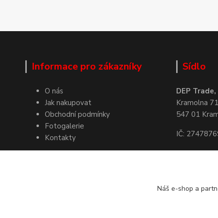
Informace pro zákazníky
Sídlo
O nás
DEP Trade, s
Jak nakupovat
Kramolna 7
Obchodní podmínky
547 01 Kra
Fotogalerie
IČ: 2747876
Kontakty
Kde nás naj
Náš e-shop a partn