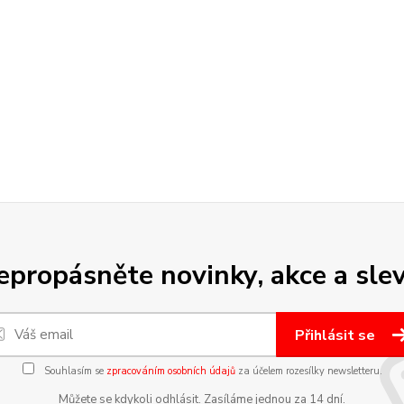
epropásněte novinky, akce a slev
Přihlásit se
Souhlasím se
zpracováním osobních údajů
za účelem rozesílky newsletteru.
Můžete se kdykoli odhlásit. Zasíláme jednou za 14 dní.