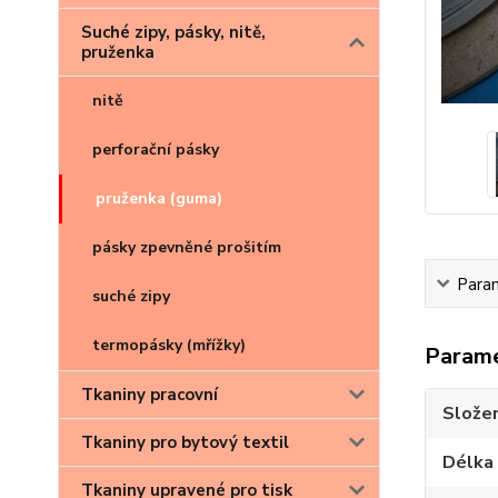
Suché zipy, pásky, nitě,
pruženka
nitě
perforační pásky
pruženka (guma)
pásky zpevněné prošitím
Para
suché zipy
termopásky (mřížky)
Param
Tkaniny pracovní
Složen
Tkaniny pro bytový textil
Délka 
Tkaniny upravené pro tisk