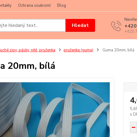
ntakty
Ochrana soukromí
Blog
Nevíte
Hledat
+420
+420 7
uché zipy, pásky, nitě, pruženka
pruženka (guma)
Guma 20mm, bílá
 20mm, bílá
4
5,6