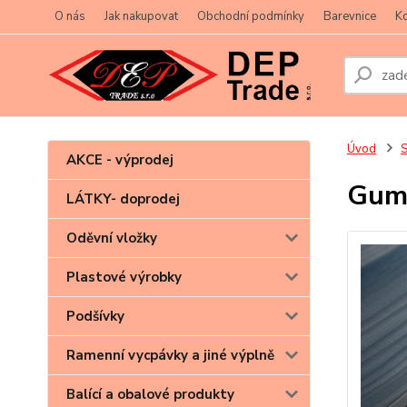
O nás
Jak nakupovat
Obchodní podmínky
Barevnice
Ko
Úvod
S
AKCE - výprodej
Guma
LÁTKY- doprodej
Oděvní vložky
Plastové výrobky
Podšívky
Ramenní vycpávky a jiné výplně
Balící a obalové produkty