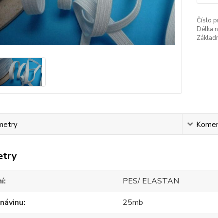
Číslo p
Délka n
Základn
metry
Komen
etry
í
PES/ ELASTAN
návinu
25mb