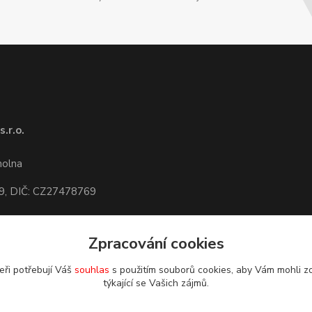
.r.o.
1
molna
9, DIČ: CZ27478769
Zpracování cookies
dete,
mapa
eři potřebují Váš
souhlas
s použitím souborů cookies, aby Vám mohli z
týkající se Vašich zájmů.