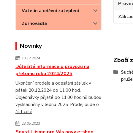
Prove
Vatelín a oděvní zateplení
Základ
Zdrhovadla
Novinky
13.12.2024
Zboží 
Důležité informace o provozu na
Suché
přelomu roku 2024/2025
pruž
Ukončení prodeje a odesílání zásilek v
pátek 20.12.2024 do 11:00 hod.
Objednávky přijaté po 11:00 hodině budou
vyskladněny v lednu 2025. Prodej bude o...
číst celé
23.05.2023
Spustili jsme pro Vás nový e-shop