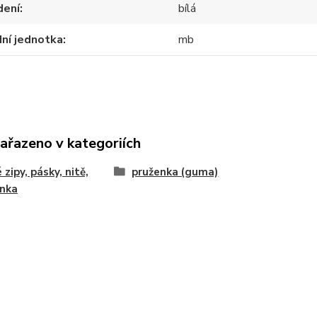
dení
bílá
ní jednotka
mb
zařazeno v kategoriích
 zipy, pásky, nitě,
pruženka (guma)
enka