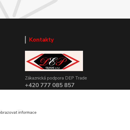
Kontakty
Zákaznická podpora DEP Trade
+420 777 085 857
+420 777 664 517 (Po-Pá, 7-15 hod.)
info@deptrade.cz
obrazovat informace