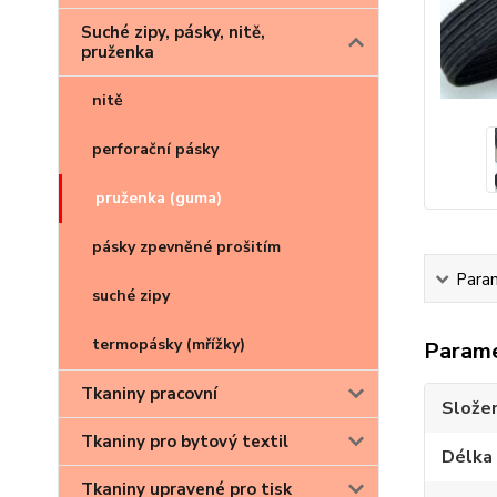
Suché zipy, pásky, nitě,
pruženka
nitě
perforační pásky
pruženka (guma)
pásky zpevněné prošitím
Para
suché zipy
termopásky (mřížky)
Param
Tkaniny pracovní
Složen
Tkaniny pro bytový textil
Délka 
Tkaniny upravené pro tisk