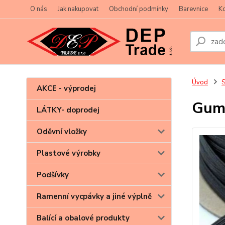
O nás
Jak nakupovat
Obchodní podmínky
Barevnice
Ko
Úvod
S
AKCE - výprodej
Gum
LÁTKY- doprodej
Oděvní vložky
Plastové výrobky
Podšívky
Ramenní vycpávky a jiné výplně
Balící a obalové produkty