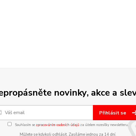
epropásněte novinky, akce a slev
Přihlásit se
Souhlasím se
zpracováním osobních údajů
za účelem rozesílky newsletteru.
Můžete se kdykoli odhlásit. Zasíláme jednou za 14 dní.