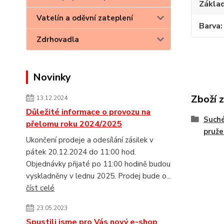
Základ
Vatelín a oděvní zateplení
Barva
Zdrhovadla
Novinky
Zboží 
13.12.2024
Důležité informace o provozu na
Suché
přelomu roku 2024/2025
pruž
Ukončení prodeje a odesílání zásilek v
pátek 20.12.2024 do 11:00 hod.
Objednávky přijaté po 11:00 hodině budou
vyskladněny v lednu 2025. Prodej bude o...
číst celé
23.05.2023
Spustili jsme pro Vás nový e-shop