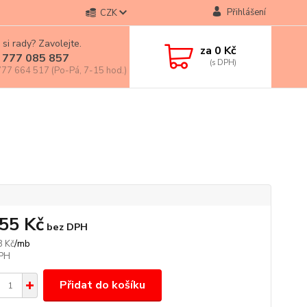
Přihlášení
CZK
 si rady? Zavolejte.
za
0 Kč
 777 085 857
77 664 517 (Po-Pá, 7-15 hod.)
,55 Kč
bez DPH
/
mb
8 Kč
Přidat do košíku