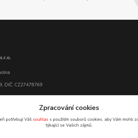
.r.o.
1
molna
9, DIČ: CZ27478769
Zpracování cookies
dete,
mapa
eři potřebují Váš
souhlas
s použitím souborů cookies, aby Vám mohli z
týkající se Vašich zájmů.