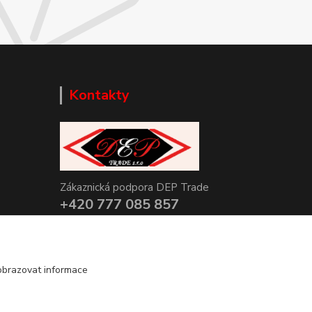
Kontakty
Zákaznická podpora DEP Trade
+420 777 085 857
+420 777 664 517 (Po-Pá, 7-15 hod.)
info@deptrade.cz
obrazovat informace