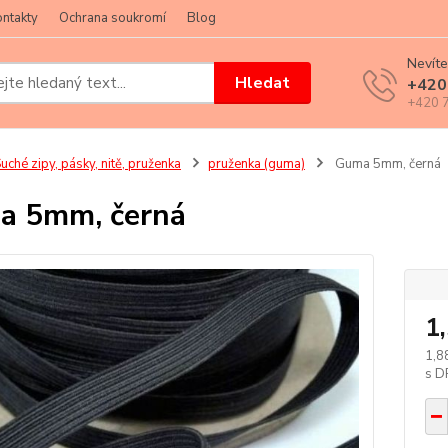
ntakty
Ochrana soukromí
Blog
Nevíte
Hledat
+420
+420 7
uché zipy, pásky, nitě, pruženka
pruženka (guma)
Guma 5mm, černá
a 5mm, černá
1
1,8