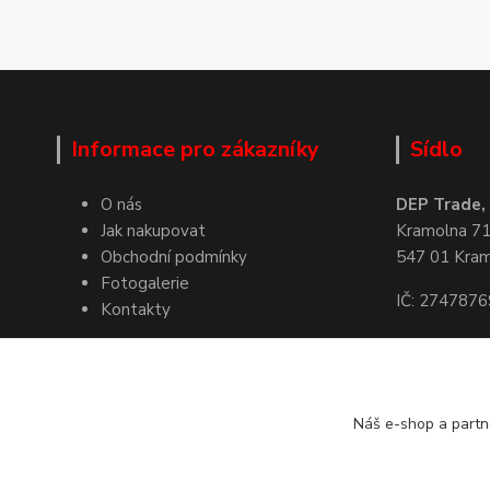
Informace pro zákazníky
Sídlo
O nás
DEP Trade, s
Jak nakupovat
Kramolna 7
Obchodní podmínky
547 01 Kra
Fotogalerie
IČ: 2747876
Kontakty
Kde nás naj
Náš e-shop a partn