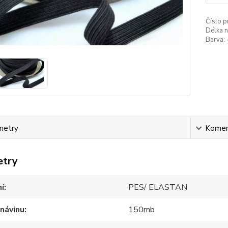
Číslo p
Délka n
Barva:
metry
Komen
etry
í
PES/ ELASTAN
návinu
150mb