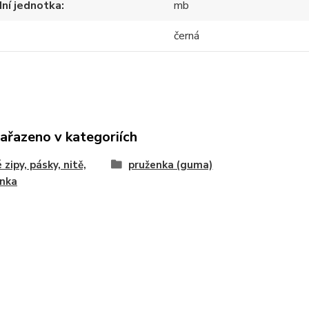
ní jednotka
mb
černá
zařazeno v kategoriích
 zipy, pásky, nitě,
pruženka (guma)
enka