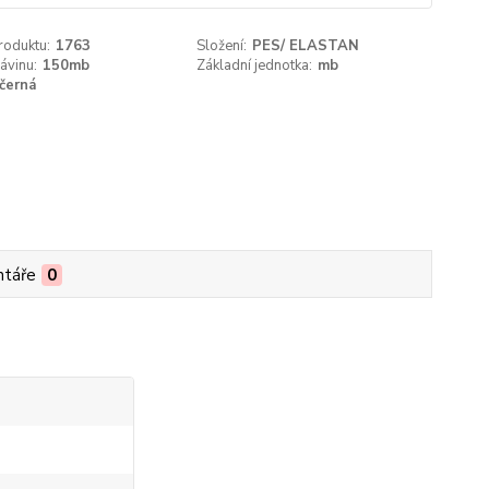
roduktu:
1763
Složení:
PES/ ELASTAN
ávinu:
150mb
Základní jednotka:
mb
černá
táře
0