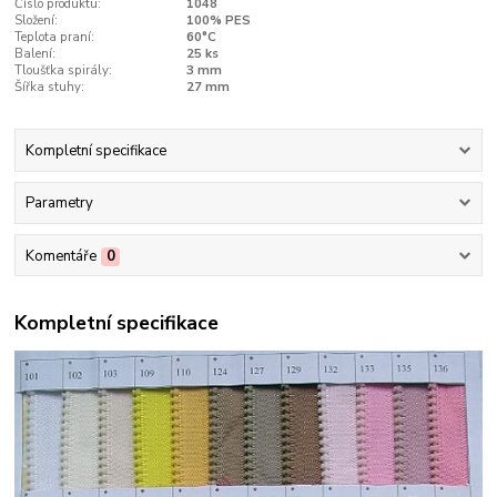
Číslo produktu:
1048
Složení:
100% PES
Teplota praní:
60°C
Balení:
25 ks
Tloušťka spirály:
3 mm
Šířka stuhy:
27 mm
Kompletní specifikace
Parametry
Komentáře
0
Kompletní specifikace