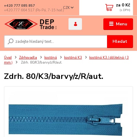
za
0 Kč
+420 777 085 857
CZK
+420 777 664 517 (Po-Pá, 7-15 hod.)
Menu
Hledat
Úvod
Zdrhovadla
kostěná
kostěná K3
kostěná K3 / dělitelná ( 3
mm )
Zdrh. 80/K3/barvy/z/R/aut.
Zdrh. 80/K3/barvy/z/R/aut.