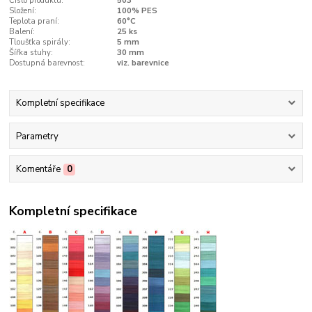
Číslo produktu:
503
Složení:
100% PES
Teplota praní:
60°C
Balení:
25 ks
Tloušťka spirály:
5 mm
Šířka stuhy:
30 mm
Dostupná barevnost:
viz. barevnice
Kompletní specifikace
Parametry
Komentáře
0
Kompletní specifikace