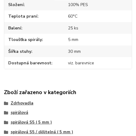
Složení
100% PES
Teplota praní
60°C
Balení
25 ks
Tloušťka spirály
5 mm
Šířka stuhy
30 mm
Dostupná barevnost
viz. barevnice
Zboží zařazeno v kategoriích
Zdrhovadla
spirálová
spirálová S5 ( 5 mm )
spirálová S5 / dělitelná ( 5 mm )