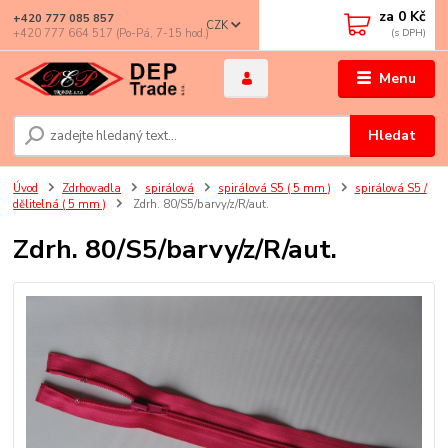
za
0 Kč
+420 777 085 857
CZK
+420 777 664 517 (Po-Pá, 7-15 hod.)
Menu
Hledat
Úvod
Zdrhovadla
spirálová
spirálová S5 ( 5 mm )
spirálová S5 /
dělitelná ( 5 mm )
Zdrh. 80/S5/barvy/z/R/aut.
Zdrh. 80/S5/barvy/z/R/aut.