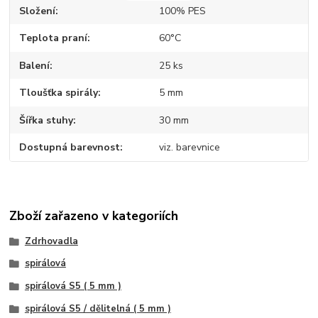
Složení
100% PES
Teplota praní
60°C
Balení
25 ks
Tloušťka spirály
5 mm
Šířka stuhy
30 mm
Dostupná barevnost
viz. barevnice
Zboží zařazeno v kategoriích
Zdrhovadla
spirálová
spirálová S5 ( 5 mm )
spirálová S5 / dělitelná ( 5 mm )