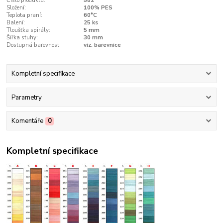
Číslo produktu:
582
Složení:
100% PES
Teplota praní:
60°C
Balení:
25 ks
Tloušťka spirály:
5 mm
Šířka stuhy:
30 mm
Dostupná barevnost:
viz. barevnice
Kompletní specifikace
Parametry
Komentáře
0
Kompletní specifikace