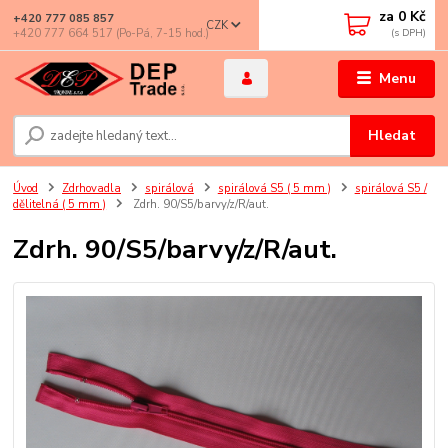
za
0 Kč
+420 777 085 857
CZK
+420 777 664 517 (Po-Pá, 7-15 hod.)
Menu
Hledat
Úvod
Zdrhovadla
spirálová
spirálová S5 ( 5 mm )
spirálová S5 /
dělitelná ( 5 mm )
Zdrh. 90/S5/barvy/z/R/aut.
Zdrh. 90/S5/barvy/z/R/aut.