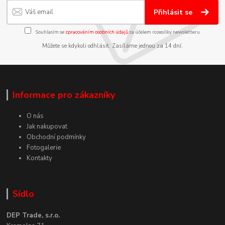
Přihlásit se
Souhlasím se
zpracováním osobních údajů
za účelem rozesílky newsletteru.
Můžete se kdykoli odhlásit. Zasíláme jednou za 14 dní.
Informace pro zákazníky
O nás
Jak nakupovat
Obchodní podmínky
Fotogalerie
Kontakty
Sídlo
DEP Trade, s.r.o.