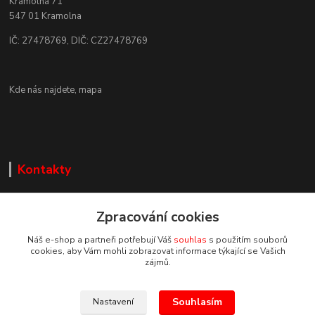
Kramolna 71
547 01 Kramolna
IČ: 27478769, DIČ: CZ27478769
Kde nás najdete,
mapa
Kontakty
Zpracování cookies
Náš e-shop a partneři potřebují Váš
souhlas
s použitím souborů
cookies, aby Vám mohli zobrazovat informace týkající se Vašich
Zákaznická podpora DEP Trade
zájmů.
+420 777 085 857
+420 777 664 517 (Po-Pá, 7-15 hod.)
Souhlasím
Nastavení
info@deptrade.cz