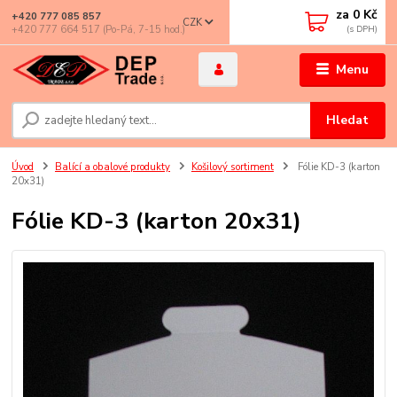
za
0 Kč
+420 777 085 857
CZK
+420 777 664 517 (Po-Pá, 7-15 hod.)
Menu
Hledat
Úvod
Balící a obalové produkty
Košilový sortiment
Fólie KD-3 (karton
20x31)
Fólie KD-3 (karton 20x31)