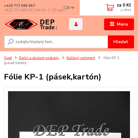
za
0 Kč
+420 777 085 857
CZK
+420 777 664 517 (Po-Pá, 7-15 hod.)
Menu
Hledat
Úvod
Balící a obalové produkty
Košilový sortiment
Fólie KP-1
(pásek,kartón)
Fólie KP-1 (pásek,kartón)