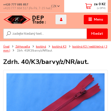
za
0 Kč
+420 777 085 857
CZK
+420 777 664 517 (Po-Pá, 7-15 hod.)
Menu
Hledat
Úvod
Zdrhovadla
kostěná
kostěná K3
kostěná K3 / nedělitelná ( 3
mm )
Zdrh. 40/K3/barvy/z/NR/aut.
Zdrh. 40/K3/barvy/z/NR/aut.