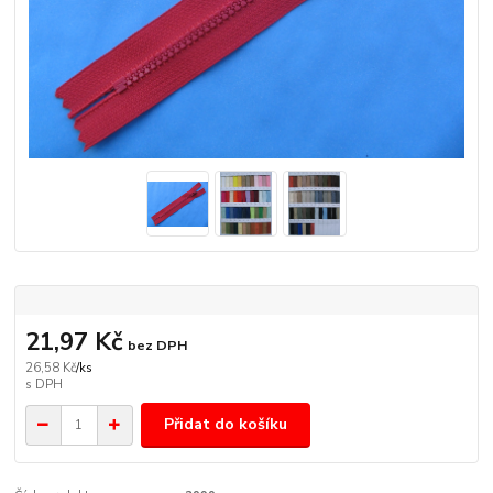
21,97 Kč
bez DPH
26,58 Kč
/
ks
Přidat do košíku