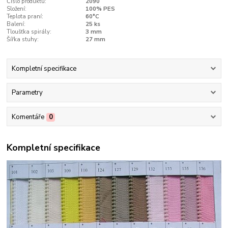
Číslo produktu:
2090
Složení:
100% PES
Teplota praní:
60°C
Balení:
25 ks
Tloušťka spirály:
3 mm
Šířka stuhy:
27 mm
Kompletní specifikace
Parametry
Komentáře
0
Kompletní specifikace