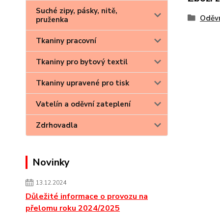
Suché zipy, pásky, nitě,
Oděvn
pruženka
Tkaniny pracovní
Tkaniny pro bytový textil
Tkaniny upravené pro tisk
Vatelín a oděvní zateplení
Zdrhovadla
Novinky
13.12.2024
Důležité informace o provozu na
přelomu roku 2024/2025