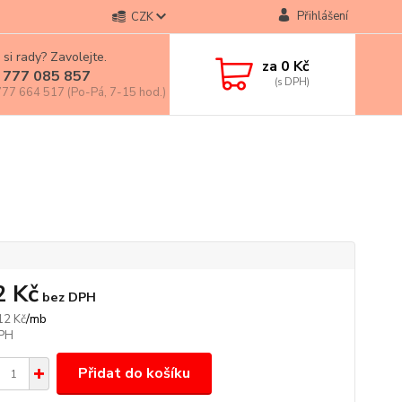
Přihlášení
CZK
 si rady? Zavolejte.
za
0 Kč
 777 085 857
77 664 517 (Po-Pá, 7-15 hod.)
2 Kč
bez DPH
/
mb
12 Kč
Přidat do košíku