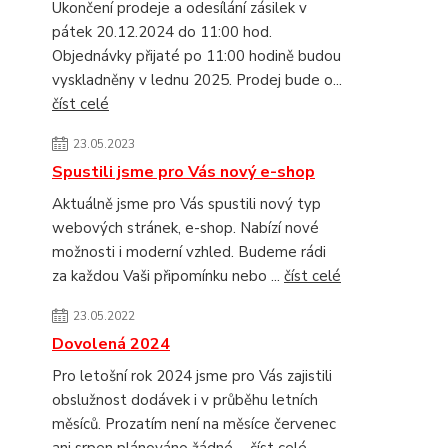
Ukončení prodeje a odesílání zásilek v
pátek 20.12.2024 do 11:00 hod.
Objednávky přijaté po 11:00 hodině budou
vyskladněny v lednu 2025. Prodej bude o...
číst celé
23.05.2023
Spustili jsme pro Vás nový e-shop
Aktuálně jsme pro Vás spustili nový typ
webových stránek, e-shop. Nabízí nové
možnosti i moderní vzhled. Budeme rádi
za každou Vaši připomínku nebo ...
číst celé
23.05.2022
Dovolená 2024
Pro letošní rok 2024 jsme pro Vás zajistili
obslužnost dodávek i v průběhu letních
měsíců. Prozatím není na měsíce červenec