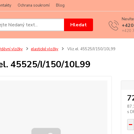
ntakty
Ochrana soukromí
Blog
Nevíte
Hledat
+420
+420 7
děvní vložky
elastické vložky
Vliz.el. 45525/I/150/10L99
.el. 45525/I/150/10L99
7
87,