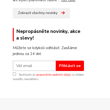
ani srpen plánováno žádné ...
číst celé
Zobrazit všechny novinky
Nepropásněte novinky, akce
a slevy!
Můžete se kdykoli odhlásit. Zasíláme
jednou za 14 dní.
Přihlásit se
Souhlasím se
zpracováním osobních údajů
za účelem
rozesílky newsletteru.