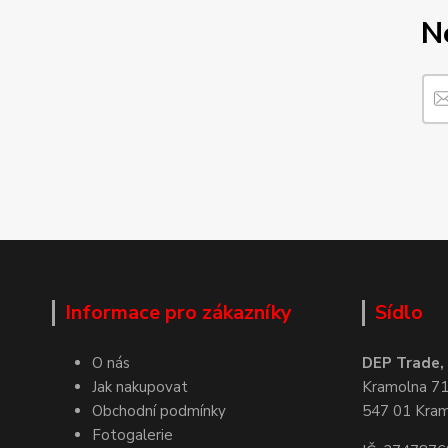
N
Informace pro zákazníky
Sídlo
O nás
DEP Trade, s
Jak nakupovat
Kramolna 7
Obchodní podmínky
547 01 Kra
Fotogalerie