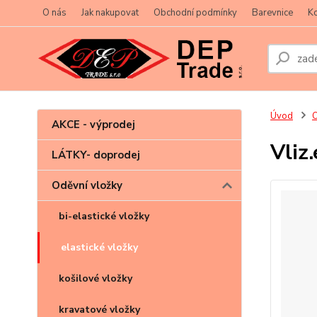
O nás
Jak nakupovat
Obchodní podmínky
Barevnice
Ko
Úvod
O
AKCE - výprodej
Vliz
LÁTKY- doprodej
Oděvní vložky
bi-elastické vložky
elastické vložky
košilové vložky
kravatové vložky