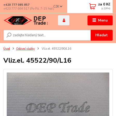
za
0 Kč
+420 777 085 857
CZK
+420 777 664 517 (Po-Pá, 7-15 hod.)
Menu
Hledat
Úvod
Oděvní vložky
Vliz.el. 45522/90/L16
Vliz.el. 45522/90/L16