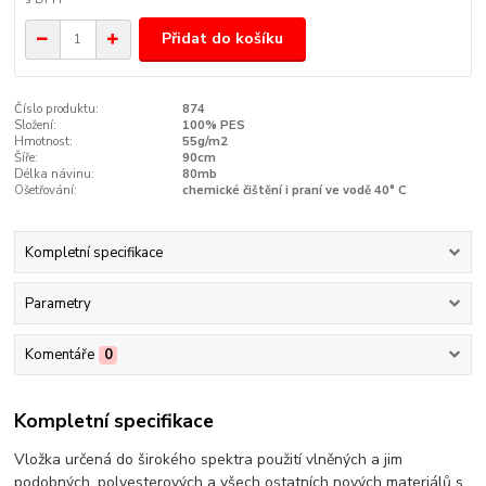
Přidat do košíku
Číslo produktu:
874
Složení:
100% PES
Hmotnost:
55g/m2
Šíře:
90cm
Délka návinu:
80mb
Ošetřování:
chemické čištění i praní ve vodě 40° C
Kompletní specifikace
Parametry
Komentáře
0
Kompletní specifikace
Vložka určená do širokého spektra použití vlněných a jim
podobných, polyesterových a všech ostatních nových materiálů s