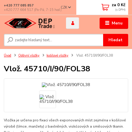
za
0 Kč
+420 777 085 857
CZK
+420 777 664 517 (Po-Pá, 7-15 hod.)
Menu
Hledat
Úvod
Oděvní vložky
košilové vložky
Vlož. 45710/I/90/FOL38
Vlož. 45710/I/90/FOL38
Vložka je určena pro fixaci všech exponovaných míst zejména v košilové
výrobě (límce, manžety) z bavlněných, viskózových a směsových tkanin.