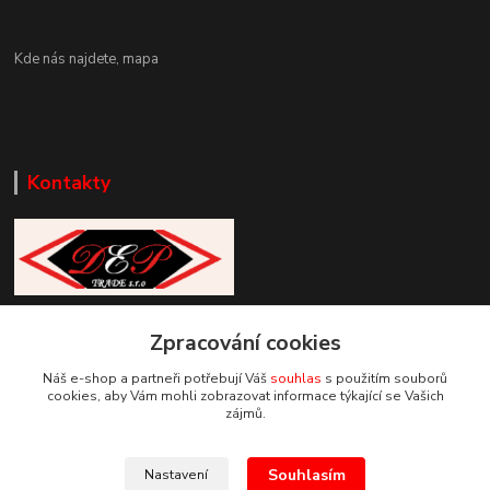
Kde nás najdete,
mapa
Kontakty
Zákaznická podpora DEP Trade
Zpracování cookies
+420 777 085 857
+420 777 664 517 (Po-Pá, 7-15 hod.)
Náš e-shop a partneři potřebují Váš
souhlas
s použitím souborů
cookies, aby Vám mohli zobrazovat informace týkající se Vašich
info@deptrade.cz
zájmů.
Souhlasím
Nastavení