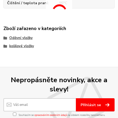
Čištění / teplota praní
95°C
Zboží zařazeno v kategoriích
Oděvní vložky
košilové vložky
Nepropásněte novinky, akce a
slevy!
Přihlásit se
Souhlasím se
zpracováním osobních údajů
za účelem rozesílky newsletteru.