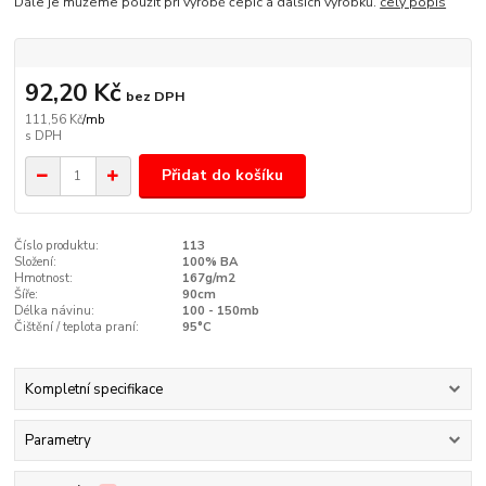
Dále je můžeme použít při výrobě čepic a dalších výrobků.
celý popis
92,20 Kč
bez DPH
111,56 Kč
/
mb
Přidat do košíku
Číslo produktu:
113
Složení:
100% BA
Hmotnost:
167g/m2
Šíře:
90cm
Délka návinu:
100 - 150mb
Čištění / teplota praní:
95°C
Kompletní specifikace
Parametry