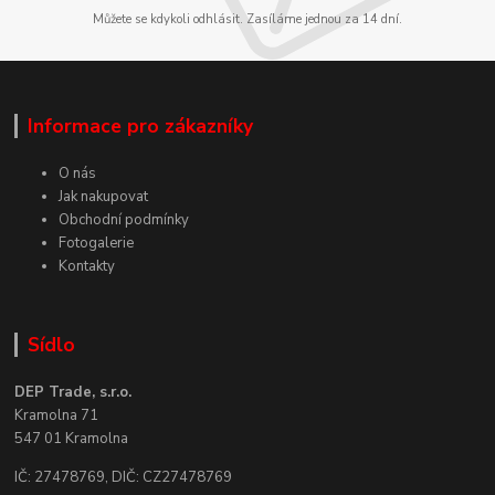
Můžete se kdykoli odhlásit. Zasíláme jednou za 14 dní.
Informace pro zákazníky
O nás
Jak nakupovat
Obchodní podmínky
Fotogalerie
Kontakty
Sídlo
DEP Trade, s.r.o.
Kramolna 71
547 01 Kramolna
IČ: 27478769, DIČ: CZ27478769