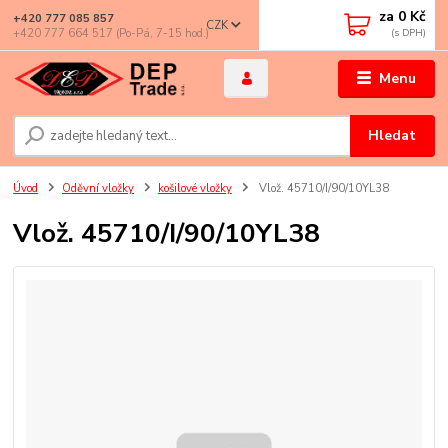
za
0 Kč
+420 777 085 857
CZK
+420 777 664 517 (Po-Pá, 7-15 hod.)
Menu
Hledat
Úvod
Oděvní vložky
košilové vložky
Vlož. 45710/I/90/10YL38
Vlož. 45710/I/90/10YL38