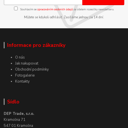
Souhlasím se
zpracováním osobních údajů
za účelem rozesílky newsletteru.
Můžete se kdykoli odhlásit. Zasíláme jednou za 14 dní.
Informace pro zákazníky
O nás
Jak nakupovat
Obchodní podmínky
Fotogalerie
Kontakty
Sídlo
DEP Trade, s.r.o.
Kramolna 71
547 01 Kramolna