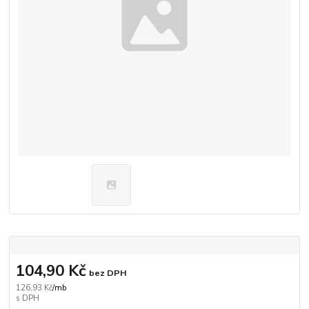
104,90 Kč
bez DPH
126,93 Kč
/
mb