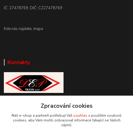
IČ: 27478769, DIČ: CZ27478769
Kde nás najdete,
mapa
Kontakty
Zákaznická podpora DEP Trade
Zpracování cookies
+420 777 085 857
+420 777 664 517 (Po-Pá, 7-15 hod.)
Náš e-shop a partneři potřebují Váš
souhlas
s použitím souborů
cookies, aby Vám mohli zobrazovat informace týkající se Vašich
info@deptrade.cz
zájmů.