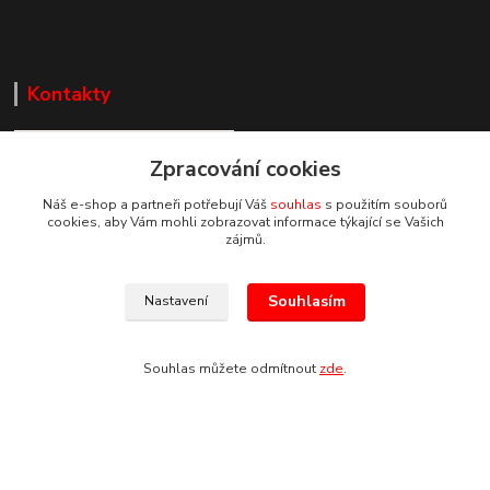
Kontakty
Zpracování cookies
Náš e-shop a partneři potřebují Váš
souhlas
s použitím souborů
cookies, aby Vám mohli zobrazovat informace týkající se Vašich
Zákaznická podpora DEP Trade
zájmů.
+420 777 085 857
+420 777 664 517 (Po-Pá, 7-15 hod.)
Souhlasím
Nastavení
info@deptrade.cz
Souhlas můžete odmítnout
zde
.
Vytvořeno na
Eshop-rychle.cz