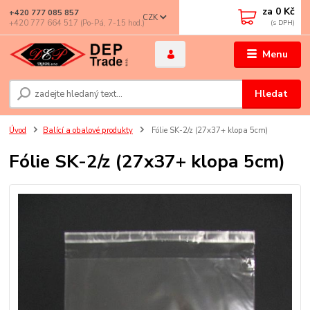
za
0 Kč
+420 777 085 857
CZK
+420 777 664 517 (Po-Pá, 7-15 hod.)
Menu
Hledat
Úvod
Balící a obalové produkty
Fólie SK-2/z (27x37+ klopa 5cm)
Fólie SK-2/z (27x37+ klopa 5cm)