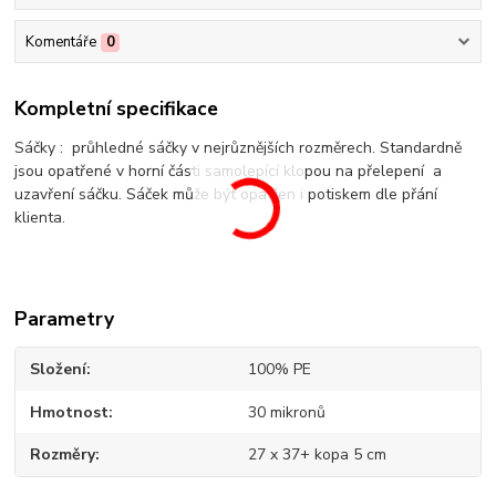
Komentáře
0
Kompletní specifikace
Sáčky : průhledné sáčky v nejrůznějších rozměrech. Standardně
jsou opatřené v horní části samolepící klopou na přelepení a
uzavření sáčku. Sáček může být opatřen i potiskem dle přání
klienta.
Parametry
Složení
100% PE
Hmotnost
30 mikronů
Rozměry
27 x 37+ kopa 5 cm