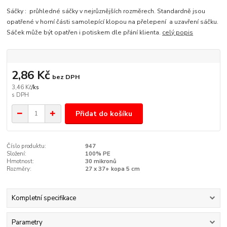
Sáčky : průhledné sáčky v nejrůznějších rozměrech. Standardně jsou
opatřené v horní části samolepící klopou na přelepení a uzavření sáčku.
Sáček může být opatřen i potiskem dle přání klienta.
celý popis
2,86 Kč
bez DPH
3,46 Kč
/
ks
Přidat do košíku
Číslo produktu:
947
Složení:
100% PE
Hmotnost:
30 mikronů
Rozměry:
27 x 37+ kopa 5 cm
Kompletní specifikace
Parametry