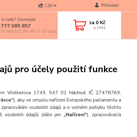
Přihlášení
CZK
 si rady? Zavolejte.
za
0 Kč
 777 085 857
77 664 517 (Po-Pá, 7-15 hod.)
jů pro účely použití funkce
sídlem Wolkerova 1749, 547 01 Náchod, IČ 27478769,
rávce“
), aby ve smyslu nařízení Evropského parlamentu a
e zpracováním osobních údajů a o volném pohybu těchto
ě osobních údajů) (dále jen
„Nařízení“
), zpracovával/a