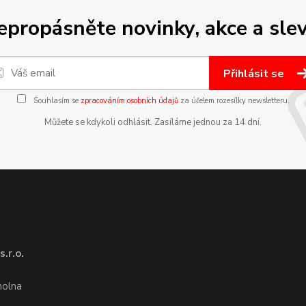
epropásněte novinky, akce a slev
Přihlásit se
Souhlasím se
zpracováním osobních údajů
za účelem rozesílky newsletteru.
Můžete se kdykoli odhlásit. Zasíláme jednou za 14 dní.
.r.o.
1
molna