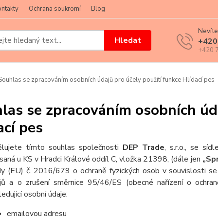
ntakty
Ochrana soukromí
Blog
Nevíte
Hledat
+420
+420 7
ouhlas se zpracováním osobních údajů pro účely použití funkce Hlídací pes
las se zpracováním osobních úda
ací pes
lujete tímto souhlas společnosti
DEP Trade
, s.r.o., se 
saná u KS v Hradci Králové oddíl C, vložka 21398, (dále jen
„Sp
y (EU) č. 2016/679 o ochraně fyzických osob v souvislosti s
jů a o zrušení směrnice 95/46/ES (obecné nařízení o ochran
ledující osobní údaje:
emailovou adresu