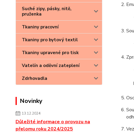
Ema
Suché zipy, pásky, nitě,
pruženka
Tkaniny pracovní
Sou
Tkaniny pro bytový textil
Tkaniny upravené pro tisk
Zpr
Vatelín a oděvní zateplení
Zdrhovadla
Oso
Novinky
Sou
13.12.2024
odh
Důležité informace o provozu na
přelomu roku 2024/2025
Vez