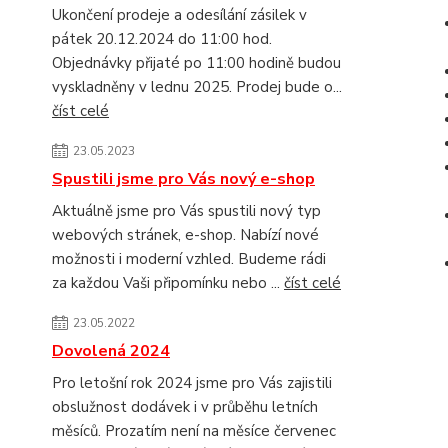
Ukončení prodeje a odesílání zásilek v
pátek 20.12.2024 do 11:00 hod.
Objednávky přijaté po 11:00 hodině budou
vyskladněny v lednu 2025. Prodej bude o...
číst celé
23.05.2023
Spustili jsme pro Vás nový e-shop
Aktuálně jsme pro Vás spustili nový typ
webových stránek, e-shop. Nabízí nové
možnosti i moderní vzhled. Budeme rádi
za každou Vaši připomínku nebo ...
číst celé
23.05.2022
Dovolená 2024
Pro letošní rok 2024 jsme pro Vás zajistili
obslužnost dodávek i v průběhu letních
měsíců. Prozatím není na měsíce červenec