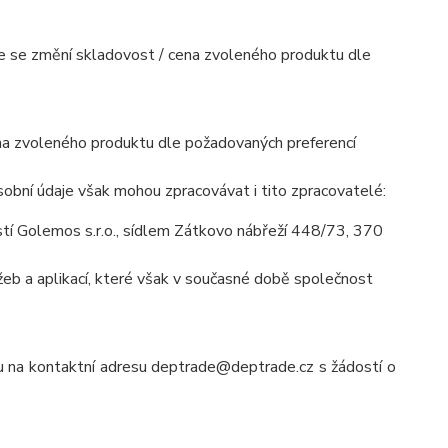
mile se změní skladovost / cena zvoleného produktu dle
cena zvoleného produktu dle požadovaných preferencí
obní údaje však mohou zpracovávat i tito zpracovatelé:
í Golemos s.r.o., sídlem Zátkovo nábřeží 448/73, 370
eb a aplikací, které však v současné době společnost
lu na kontaktní adresu deptrade@deptrade.cz s žádostí o