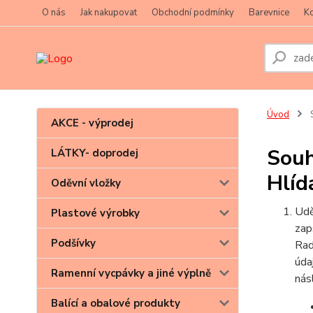
O nás
Jak nakupovat
Obchodní podmínky
Barevnice
Ko
Úvod
S
AKCE - výprodej
Souh
LÁTKY- doprodej
Hlíd
Oděvní vložky
Udě
Plastové výrobky
zap
Podšívky
Rad
úda
Ramenní vycpávky a jiné výplně
nás
Balící a obalové produkty