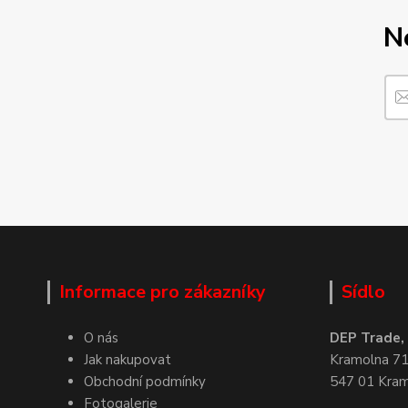
N
Informace pro zákazníky
Sídlo
O nás
DEP Trade, s
Jak nakupovat
Kramolna 7
Obchodní podmínky
547 01 Kra
Fotogalerie