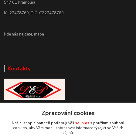
547 01 Kramolna
IČ: 27478769, DIČ: CZ27478769
Kde nás najdete,
mapa
Kontakty
Zákaznická podpora DEP Trade
Zpracování cookies
+420 777 085 857
+420 777 664 517 (Po-Pá, 7-15 hod.)
Náš e-shop a partneři potřebují Váš
souhlas
s použitím souborů
cookies, aby Vám mohli zobrazovat informace týkající se Vašich
info@deptrade.cz
zájmů.