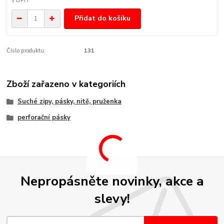
Přidat do košíku
Číslo produktu:
131
Zboží zařazeno v kategoriích
Suché zipy, pásky, nitě, pruženka
perforační pásky
Nepropásněte novinky, akce a
slevy!