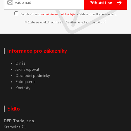
Přihlásit se
Souhlasím se
zpracováním osobních údajů
za účelem rozesílky newsletteru.
Můžete se kdykoli odhlásit. Zasíláme jednou za 14 dní.
Informace pro zákazníky
O nás
Jak nakupovat
Obchodní podmínky
Fotogalerie
Kontakty
Sídlo
DEP Trade, s.r.o.
Kramolna 71