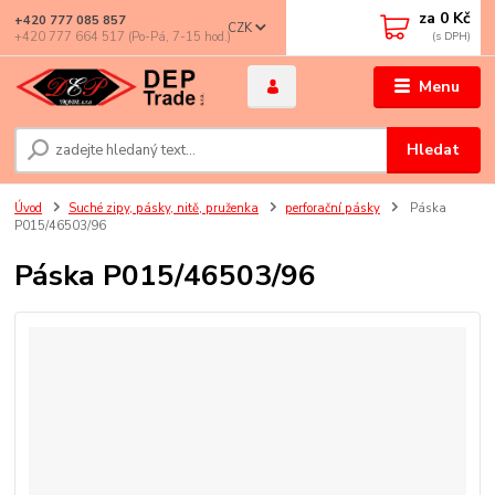
za
0 Kč
+420 777 085 857
CZK
+420 777 664 517 (Po-Pá, 7-15 hod.)
Menu
Hledat
Úvod
Suché zipy, pásky, nitě, pruženka
perforační pásky
Páska
P015/46503/96
Páska P015/46503/96