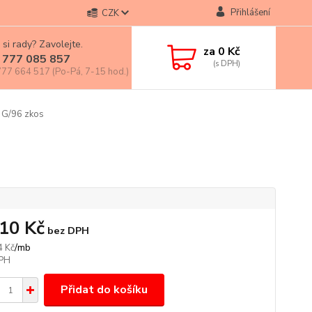
Přihlášení
CZK
 si rady? Zavolejte.
za
0 Kč
 777 085 857
77 664 517 (Po-Pá, 7-15 hod.)
G/96 zkos
,10 Kč
bez DPH
/
mb
4 Kč
Přidat do košíku