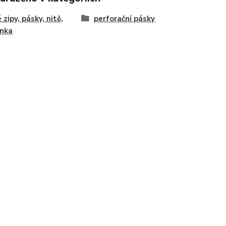
 zipy, pásky, nitě,
perforační pásky
enka