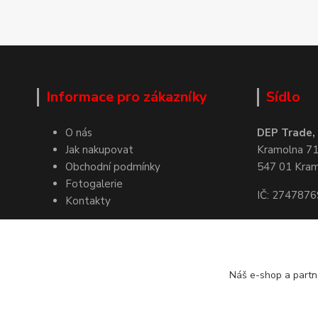
Informace pro zákazníky
Sídlo
O nás
DEP Trade, s
Jak nakupovat
Kramolna 7
Obchodní podmínky
547 01 Kra
Fotogalerie
IČ: 2747876
Kontakty
Kde nás naj
Náš e-shop a partn