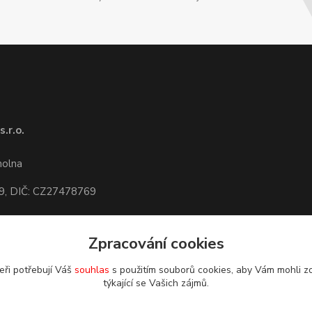
.r.o.
1
molna
9, DIČ: CZ27478769
Zpracování cookies
dete,
mapa
eři potřebují Váš
souhlas
s použitím souborů cookies, aby Vám mohli z
týkající se Vašich zájmů.