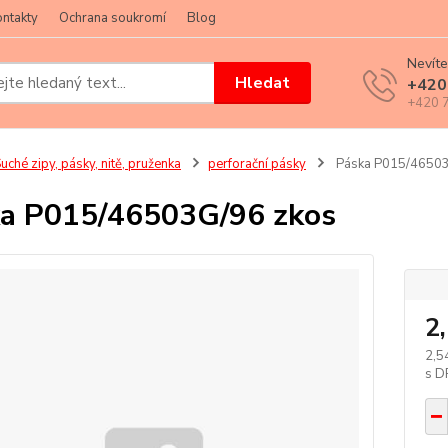
ntakty
Ochrana soukromí
Blog
Nevíte
Hledat
+420
+420 7
uché zipy, pásky, nitě, pruženka
perforační pásky
Páska P015/46503
a P015/46503G/96 zkos
2
2,5