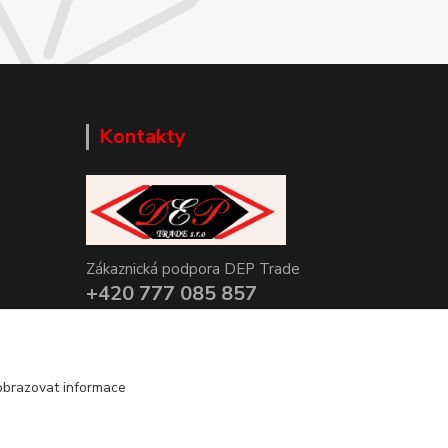
Kontakty
Zákaznická podpora DEP Trade
+420 777 085 857
+420 777 664 517 (Po-Pá, 7-15 hod.)
info@deptrade.cz
obrazovat informace