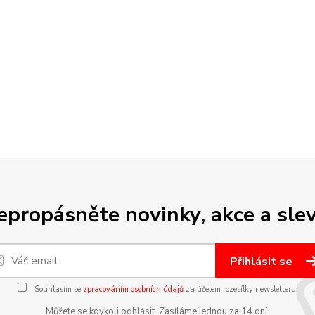
epropásněte novinky, akce a slev
Přihlásit se
Souhlasím se
zpracováním osobních údajů
za účelem rozesílky newsletteru.
Můžete se kdykoli odhlásit. Zasíláme jednou za 14 dní.