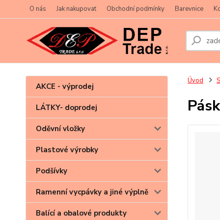
O nás
Jak nakupovat
Obchodní podmínky
Barevnice
Ko
Úvod
S
AKCE - výprodej
Pásk
LÁTKY- doprodej
Oděvní vložky
Plastové výrobky
Podšívky
Ramenní vycpávky a jiné výplně
Balící a obalové produkty