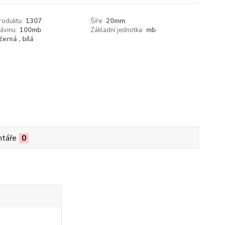
roduktu:
1307
Šíře:
20mm
ávinu:
100mb
Základní jednotka:
mb
černá , bílá
táře
0