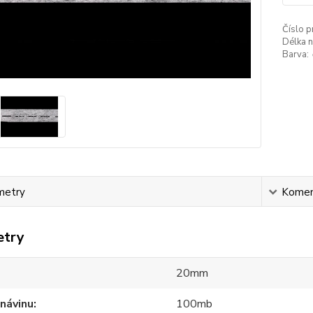
Číslo p
Délka n
Barva:
metry
Komen
etry
20mm
návinu
100mb