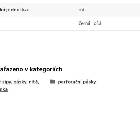
ní jednotka
mb
černá , bílá
zařazeno v kategoriích
 zipy, pásky, nitě,
perforační pásky
enka