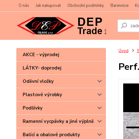
O nás
Jak nakupovat
Obchodní podmínky
Barevnice
Ko
Úvod
S
AKCE - výprodej
Perf
LÁTKY- doprodej
Oděvní vložky
Plastové výrobky
Podšívky
Ramenní vycpávky a jiné výplně
Balící a obalové produkty