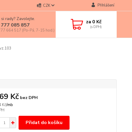
Přihlášení
CZK
 si rady? Zavolejte.
za
0 Kč
 777 085 857
77 664 517 (Po-Pá, 7-15 hod.)
vz.103
,69 Kč
bez DPH
/
mb
4 Kč
Přidat do košíku