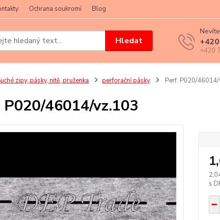
ntakty
Ochrana soukromí
Blog
Nevíte
Hledat
+420
+420 7
uché zipy, pásky, nitě, pruženka
perforační pásky
Perf. P020/46014/
. P020/46014/vz.103
1
2,0