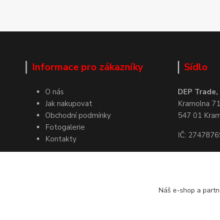
Informace pro zákazníky
Sídlo
O nás
DEP Trade, s
Jak nakupovat
Kramolna 7
Obchodní podmínky
547 01 Kra
Fotogalerie
IČ: 2747876
Kontakty
Kde nás naj
Náš e-shop a partn