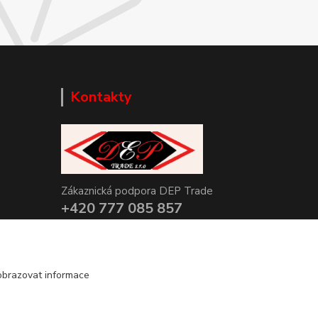
Kontakty
Zákaznická podpora DEP Trade
+420 777 085 857
+420 777 664 517 (Po-Pá, 7-15 hod.)
info@deptrade.cz
obrazovat informace