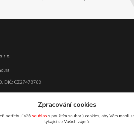
.r.o.
1
molna
9, DIČ: CZ27478769
Zpracování cookies
dete,
mapa
eři potřebují Váš
souhlas
s použitím souborů cookies, aby Vám mohli z
týkající se Vašich zájmů.