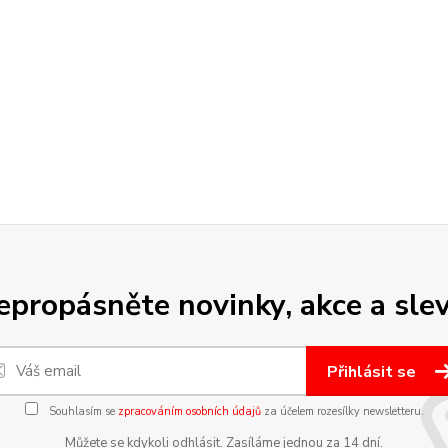
epropásněte novinky, akce a slev
Přihlásit se
Souhlasím se
zpracováním osobních údajů
za účelem rozesílky newsletteru.
Můžete se kdykoli odhlásit. Zasíláme jednou za 14 dní.