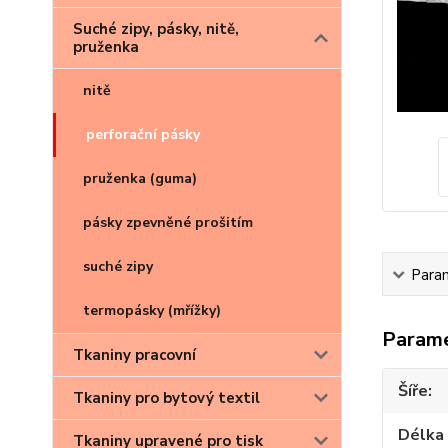
Suché zipy, pásky, nitě,
pruženka
nitě
perforační pásky
pruženka (guma)
pásky zpevněné prošitím
suché zipy
Para
termopásky (mřížky)
Param
Tkaniny pracovní
Šíře
Tkaniny pro bytový textil
Délka 
Tkaniny upravené pro tisk