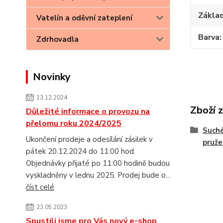
Základ
Vatelín a oděvní zateplení
Barva
Zdrhovadla
Novinky
13.12.2024
Zboží 
Důležité informace o provozu na
přelomu roku 2024/2025
Suché
Ukončení prodeje a odesílání zásilek v
pruž
pátek 20.12.2024 do 11:00 hod.
Objednávky přijaté po 11:00 hodině budou
vyskladněny v lednu 2025. Prodej bude o...
číst celé
23.05.2023
Spustili jsme pro Vás nový e-shop