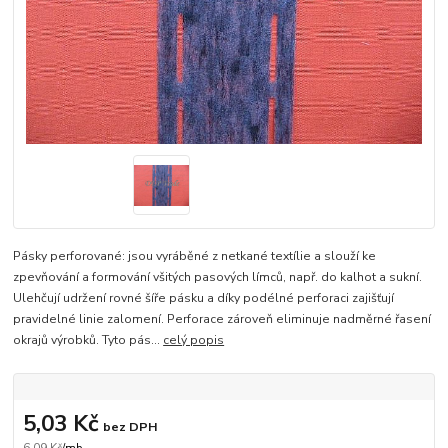
Pásky perforované: jsou vyráběné z netkané textílie a slouží ke
zpevňování a formování všitých pasových límců, např. do kalhot a sukní.
Ulehčují udržení rovné šíře pásku a díky podélné perforaci zajišťují
pravidelné linie zalomení. Perforace zároveň eliminuje nadměrné řasení
okrajů výrobků. Tyto pás...
celý popis
5,03 Kč
bez DPH