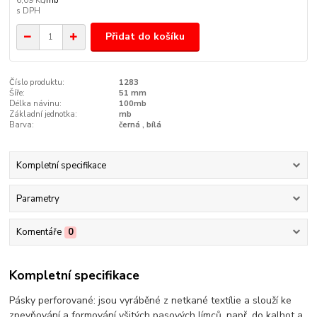
6,09 Kč
/
mb
Přidat do košíku
Číslo produktu:
1283
Šíře:
51 mm
Délka návinu:
100mb
Základní jednotka:
mb
Barva:
černá , bílá
Kompletní specifikace
Parametry
Komentáře
0
Kompletní specifikace
Pásky perforované: jsou vyráběné z netkané textílie a slouží ke
zpevňování a formování všitých pasových límců, např. do kalhot a