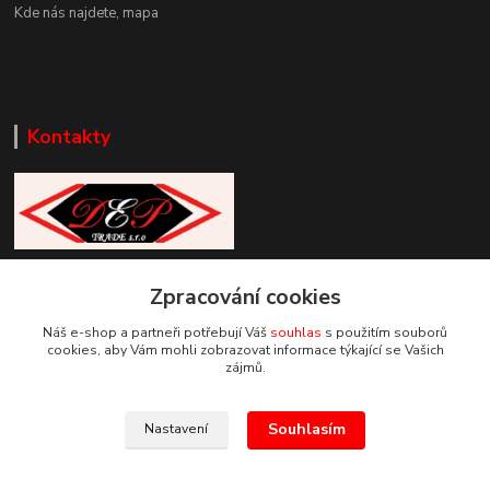
Kde nás najdete,
mapa
Kontakty
Zákaznická podpora DEP Trade
Zpracování cookies
+420 777 085 857
+420 777 664 517 (Po-Pá, 7-15 hod.)
Náš e-shop a partneři potřebují Váš
souhlas
s použitím souborů
cookies, aby Vám mohli zobrazovat informace týkající se Vašich
info@deptrade.cz
zájmů.
Souhlasím
Nastavení