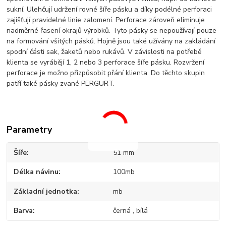
sukní. Ulehčují udržení rovné šíře pásku a díky podélné perforaci
zajišťují pravidelné linie zalomení. Perforace zároveň eliminuje
nadměrné řasení okrajů výrobků. Tyto pásky se nepoužívají pouze
na formování všítých pásků. Hojně jsou také užívány na zakládání
spodní části sak, žaketů nebo rukávů. V závislosti na potřebě
klienta se vyrábějí 1, 2 nebo 3 perforace šíře pásku. Rozvržení
perforace je možno přizpůsobit přání klienta. Do těchto skupin
patří také pásky zvané PERGURT.
Parametry
Šíře
51 mm
Délka návinu
100mb
Základní jednotka
mb
Barva
černá , bílá