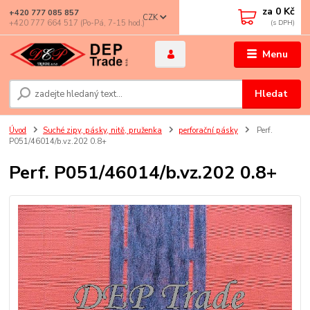
za
0 Kč
+420 777 085 857
CZK
+420 777 664 517 (Po-Pá, 7-15 hod.)
Menu
Hledat
Úvod
Suché zipy, pásky, nitě, pruženka
perforační pásky
Perf.
P051/46014/b.vz.202 0.8+
Perf. P051/46014/b.vz.202 0.8+