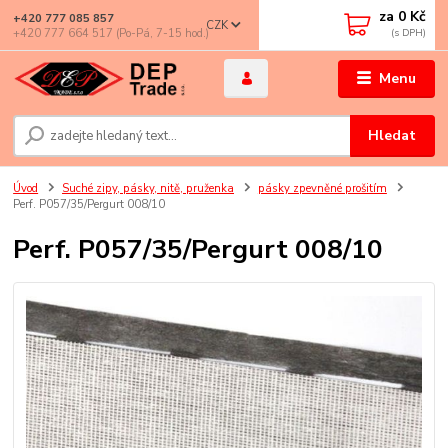
za
0 Kč
+420 777 085 857
CZK
+420 777 664 517 (Po-Pá, 7-15 hod.)
Menu
Hledat
Úvod
Suché zipy, pásky, nitě, pruženka
pásky zpevněné prošitím
Perf. P057/35/Pergurt 008/10
Perf. P057/35/Pergurt 008/10