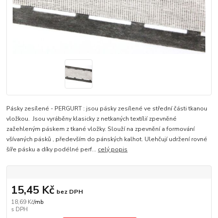
Pásky zesílené - PERGURT : jsou pásky zesílené ve střední části tkanou
vložkou. Jsou vyráběny klasicky z netkaných textílií zpevněné
zažehleným páskem z tkané vložky. Slouží na zpevnění a formování
všívaných pásků , především do pánských kalhot. Ulehčují udržení rovné
šíře pásku a díky podélné perf...
celý popis
15,45 Kč
bez DPH
18,69 Kč
/
mb