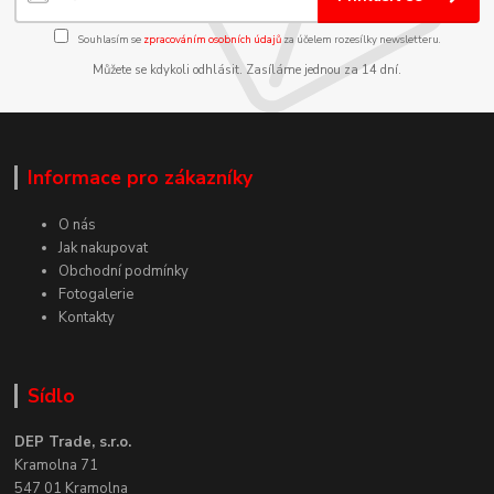
Souhlasím se
zpracováním osobních údajů
za účelem rozesílky newsletteru.
Můžete se kdykoli odhlásit. Zasíláme jednou za 14 dní.
Informace pro zákazníky
O nás
Jak nakupovat
Obchodní podmínky
Fotogalerie
Kontakty
Sídlo
DEP Trade, s.r.o.
Kramolna 71
547 01 Kramolna