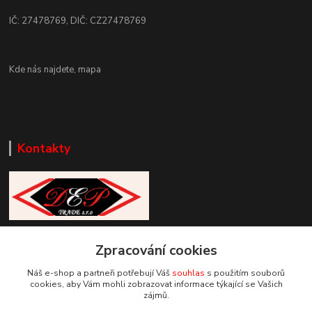
IČ: 27478769, DIČ: CZ27478769
Kde nás najdete,
mapa
Kontakty
Zákaznická podpora DEP Trade
Zpracování cookies
+420 777 085 857
+420 777 664 517 (Po-Pá, 7-15 hod.)
Náš e-shop a partneři potřebují Váš
souhlas
s použitím souborů
cookies, aby Vám mohli zobrazovat informace týkající se Vašich
info@deptrade.cz
zájmů.