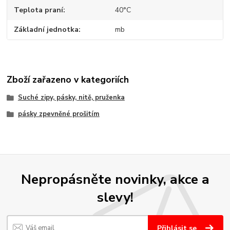
Teplota praní
40°C
Základní jednotka
mb
Zboží zařazeno v kategoriích
Suché zipy, pásky, nitě, pruženka
pásky zpevněné prošitím
Nepropásněte novinky, akce a
slevy!
Přihlásit se