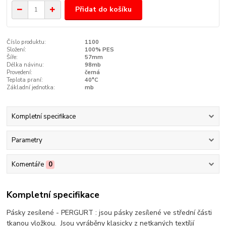
Přidat do košíku
Číslo produktu:
1100
Složení:
100% PES
Šíře:
57mm
Délka návinu:
98mb
Provedení:
černá
Teplota praní:
40°C
Základní jednotka:
mb
Kompletní specifikace
Parametry
Komentáře
0
Kompletní specifikace
Pásky zesílené - PERGURT : jsou pásky zesílené ve střední části
tkanou vložkou. Jsou vyráběny klasicky z netkaných textílií