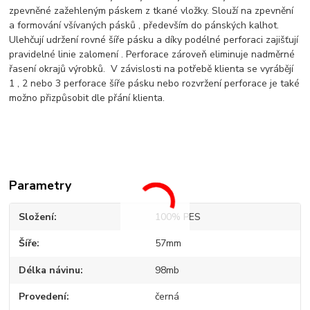
zpevněné zažehleným páskem z tkané vložky. Slouží na zpevnění
a formování všívaných pásků , především do pánských kalhot.
Ulehčují udržení rovné šíře pásku a díky podélné perforaci zajišťují
pravidelné linie zalomení . Perforace zároveň eliminuje nadměrné
řasení okrajů výrobků. V závislosti na potřebě klienta se vyrábějí
1 , 2 nebo 3 perforace šíře pásku nebo rozvržení perforace je také
možno přizpůsobit dle přání klienta.
Parametry
Složení
100% PES
Šíře
57mm
Délka návinu
98mb
Provedení
černá