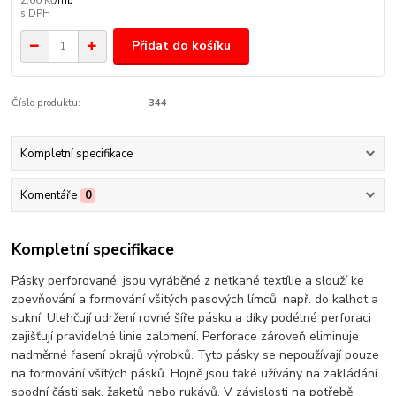
2,66 Kč
/
mb
Přidat do košíku
Číslo produktu:
344
Kompletní specifikace
Komentáře
0
Kompletní specifikace
Pásky perforované: jsou vyráběné z netkané textílie a slouží ke
zpevňování a formování všitých pasových límců, např. do kalhot a
sukní. Ulehčují udržení rovné šíře pásku a díky podélné perforaci
zajišťují pravidelné linie zalomení. Perforace zároveň eliminuje
nadměrné řasení okrajů výrobků. Tyto pásky se nepoužívají pouze
na formování všítých pásků. Hojně jsou také užívány na zakládání
spodní části sak, žaketů nebo rukávů. V závislosti na potřebě