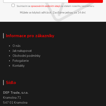
Souhlasím se
zpracováním osobních údajů
za účelem rozesílky newsletteru.
Můžete se kdykoli odhlásit. Zasíláme jednou za 14 dní.
Informace pro zákazníky
O nás
Jak nakupovat
Obchodní podmínky
Fotogalerie
Kontakty
Sídlo
DEP Trade, s.r.o.
Kramolna 71
547 01 Kramolna