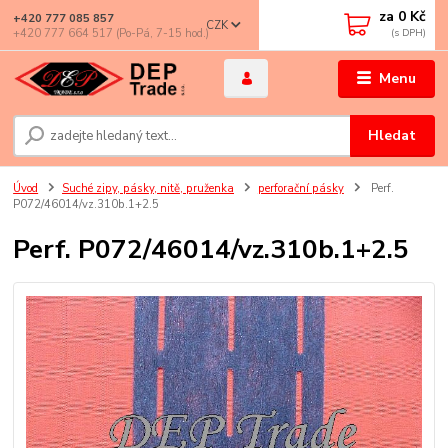
za
0 Kč
+420 777 085 857
CZK
+420 777 664 517 (Po-Pá, 7-15 hod.)
Menu
Hledat
Úvod
Suché zipy, pásky, nitě, pruženka
perforační pásky
Perf.
P072/46014/vz.310b.1+2.5
Perf. P072/46014/vz.310b.1+2.5