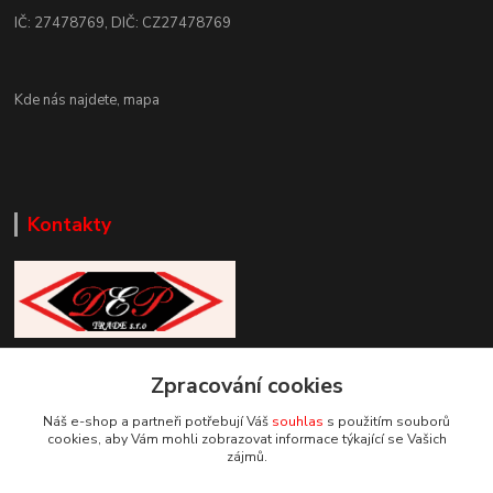
IČ: 27478769, DIČ: CZ27478769
Kde nás najdete,
mapa
Kontakty
Zákaznická podpora DEP Trade
+420 777 085 857
Zpracování cookies
+420 777 664 517 (Po-Pá, 7-15 hod.)
Náš e-shop a partneři potřebují Váš
souhlas
s použitím souborů
cookies, aby Vám mohli zobrazovat informace týkající se Vašich
info@deptrade.cz
zájmů.