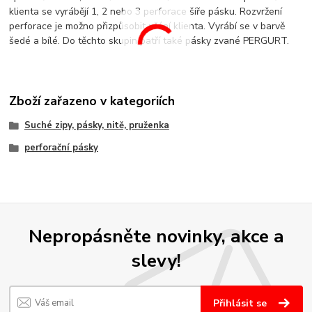
klienta se vyrábějí 1, 2 nebo 3 perforace šíře pásku. Rozvržení
perforace je možno přizpůsobit přání klienta. Vyrábí se v barvě
šedé a bílé. Do těchto skupin patří také pásky zvané PERGURT.
Zboží zařazeno v kategoriích
Suché zipy, pásky, nitě, pruženka
perforační pásky
Nepropásněte novinky, akce a
slevy!
Přihlásit se