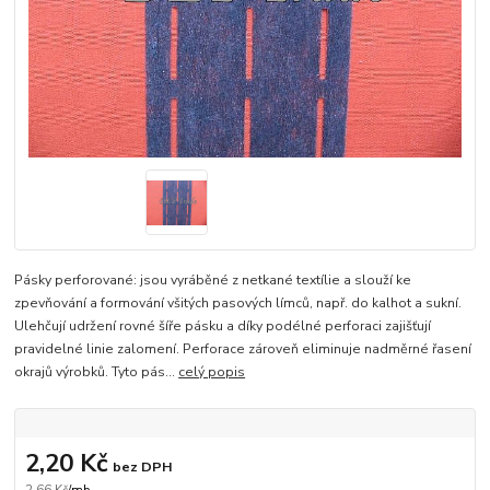
Pásky perforované: jsou vyráběné z netkané textílie a slouží ke
zpevňování a formování všitých pasových límců, např. do kalhot a sukní.
Ulehčují udržení rovné šíře pásku a díky podélné perforaci zajišťují
pravidelné linie zalomení. Perforace zároveň eliminuje nadměrné řasení
okrajů výrobků. Tyto pás...
celý popis
2,20 Kč
bez DPH