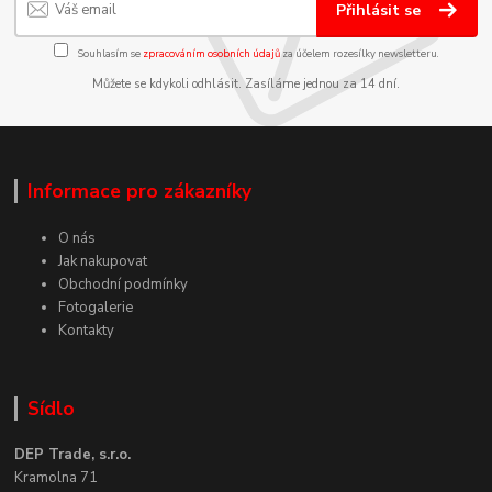
Přihlásit se
Souhlasím se
zpracováním osobních údajů
za účelem rozesílky newsletteru.
Můžete se kdykoli odhlásit. Zasíláme jednou za 14 dní.
Informace pro zákazníky
O nás
Jak nakupovat
Obchodní podmínky
Fotogalerie
Kontakty
Sídlo
DEP Trade, s.r.o.
Kramolna 71