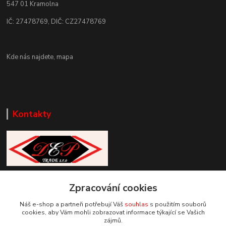
547 01 Kramolna
IČ: 27478769, DIČ: CZ27478769
Kde nás najdete,
mapa
Kontakty
Zákaznická podpora DEP Trade
Zpracování cookies
+420 777 085 857
+420 777 664 517 (Po-Pá, 7-15 hod.)
Náš e-shop a partneři potřebují Váš
souhlas
s použitím souborů
cookies, aby Vám mohli zobrazovat informace týkající se Vašich
info@deptrade.cz
zájmů.