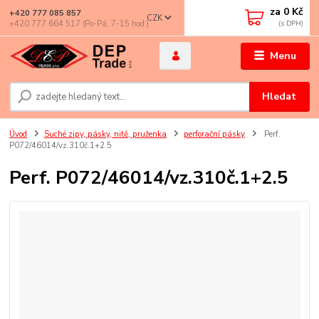
za
0 Kč
+420 777 085 857
CZK
+420 777 664 517 (Po-Pá, 7-15 hod.)
Menu
Hledat
Úvod
Suché zipy, pásky, nitě, pruženka
perforační pásky
Perf.
P072/46014/vz.310č.1+2.5
Perf. P072/46014/vz.310č.1+2.5