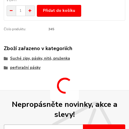
Přidat do košíku
Číslo produktu:
345
Zboží zařazeno v kategoriích
Suché zipy, pásky, nitě, pruženka
perforační pásky
Nepropásněte novinky, akce a
slevy!