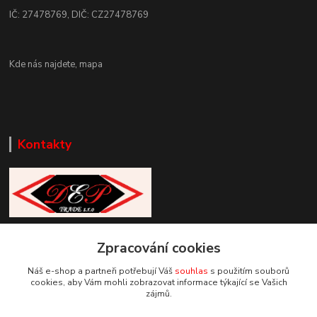
IČ: 27478769, DIČ: CZ27478769
Kde nás najdete,
mapa
Kontakty
Zákaznická podpora DEP Trade
+420 777 085 857
Zpracování cookies
+420 777 664 517 (Po-Pá, 7-15 hod.)
Náš e-shop a partneři potřebují Váš
souhlas
s použitím souborů
cookies, aby Vám mohli zobrazovat informace týkající se Vašich
info@deptrade.cz
zájmů.