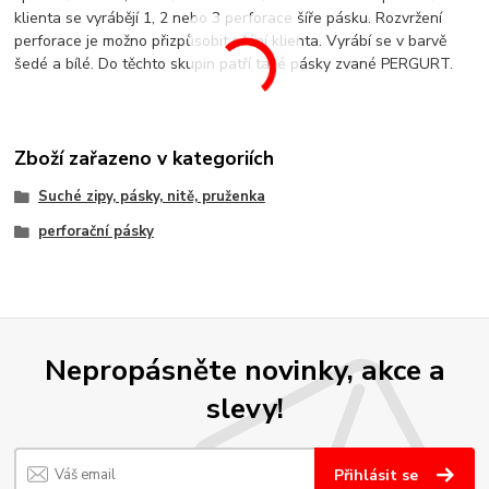
klienta se vyrábějí 1, 2 nebo 3 perforace šíře pásku. Rozvržení
perforace je možno přizpůsobit přání klienta. Vyrábí se v barvě
šedé a bílé. Do těchto skupin patří také pásky zvané PERGURT.
Zboží zařazeno v kategoriích
Suché zipy, pásky, nitě, pruženka
perforační pásky
Nepropásněte novinky, akce a
slevy!
Přihlásit se