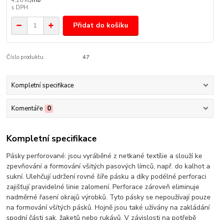
4,26 Kč
/
mb
Přidat do košíku
Číslo produktu:
47
Kompletní specifikace
Komentáře
0
Kompletní specifikace
Pásky perforované: jsou vyráběné z netkané textílie a slouží ke
zpevňování a formování všitých pasových límců, např. do kalhot a
sukní. Ulehčují udržení rovné šíře pásku a díky podélné perforaci
zajišťují pravidelné linie zalomení. Perforace zároveň eliminuje
nadměrné řasení okrajů výrobků. Tyto pásky se nepoužívají pouze
na formování všítých pásků. Hojně jsou také užívány na zakládání
spodní části sak, žaketů nebo rukávů. V závislosti na potřebě