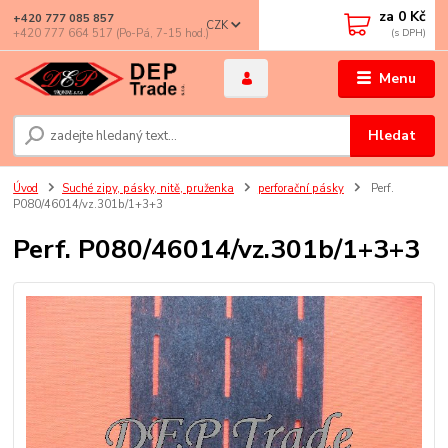
za
0 Kč
+420 777 085 857
CZK
+420 777 664 517 (Po-Pá, 7-15 hod.)
Menu
Hledat
Úvod
Suché zipy, pásky, nitě, pruženka
perforační pásky
Perf.
P080/46014/vz.301b/1+3+3
Perf. P080/46014/vz.301b/1+3+3