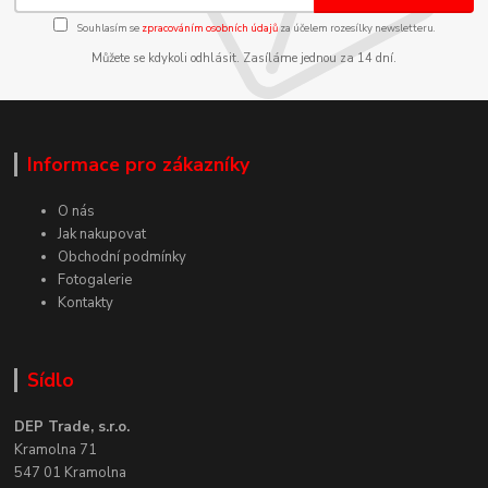
Souhlasím se
zpracováním osobních údajů
za účelem rozesílky newsletteru.
Můžete se kdykoli odhlásit. Zasíláme jednou za 14 dní.
Informace pro zákazníky
O nás
Jak nakupovat
Obchodní podmínky
Fotogalerie
Kontakty
Sídlo
DEP Trade, s.r.o.
Kramolna 71
547 01 Kramolna