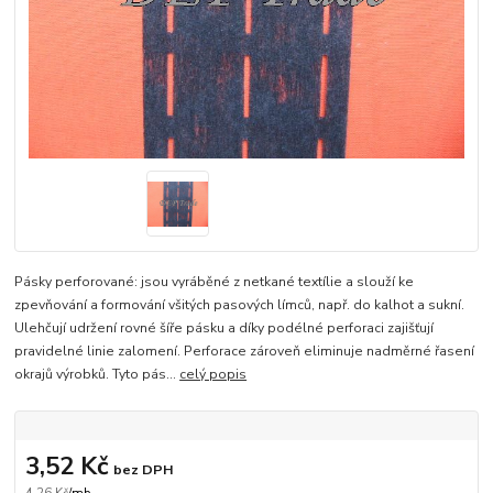
Pásky perforované: jsou vyráběné z netkané textílie a slouží ke
zpevňování a formování všitých pasových límců, např. do kalhot a sukní.
Ulehčují udržení rovné šíře pásku a díky podélné perforaci zajišťují
pravidelné linie zalomení. Perforace zároveň eliminuje nadměrné řasení
okrajů výrobků. Tyto pás...
celý popis
3,52 Kč
bez DPH