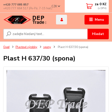
za
0 Kč
+420 777 085 857
CZK
+420 777 664 517 (Po-Pá, 7-15 hod.)
Menu
Hledat
Úvod
Plastové výrobky
spony
Plast H 637/30 (spona)
Plast H 637/30 (spona)