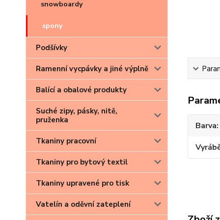
snowboardy
spony
Podšívky
Ramenní vycpávky a jiné výplně
Para
Balící a obalové produkty
Param
Suché zipy, pásky, nitě,
pruženka
Barva
Tkaniny pracovní
Vyrábě
Tkaniny pro bytový textil
Tkaniny upravené pro tisk
Vatelín a oděvní zateplení
Zboží 