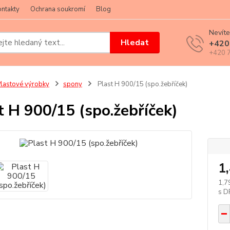
ntakty
Ochrana soukromí
Blog
Nevíte
Hledat
+420
+420 7
lastové výrobky
spony
Plast H 900/15 (spo.žebříček)
t H 900/15 (spo.žebříček)
1
1,7