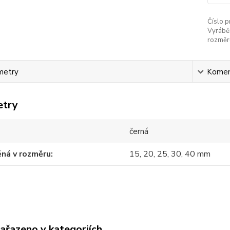
Číslo p
Vyrábě
rozměr
metry
Komen
etry
černá
ná v rozměru
15, 20, 25, 30, 40 mm
zařazeno v kategoriích