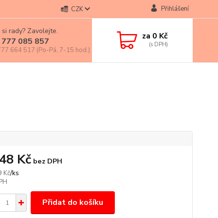
Přihlášení
CZK
 si rady? Zavolejte.
za
0 Kč
 777 085 857
77 664 517 (Po-Pá, 7-15 hod.)
,48 Kč
bez DPH
/
ks
9 Kč
Přidat do košíku