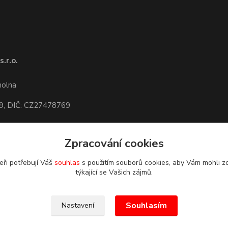
.r.o.
1
molna
9, DIČ: CZ27478769
Zpracování cookies
dete,
mapa
eři potřebují Váš
souhlas
s použitím souborů cookies, aby Vám mohli z
týkající se Vašich zájmů.
Souhlasím
Nastavení