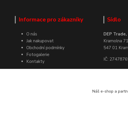
Informace pro zákazníky
Sídlo
O nás
DEP Trade, s
Jak nakupovat
Kramolna 7
Obchodní podmínky
547 01 Kra
Fotogalerie
IČ: 2747876
Kontakty
Kde nás naj
Náš e-shop a partn