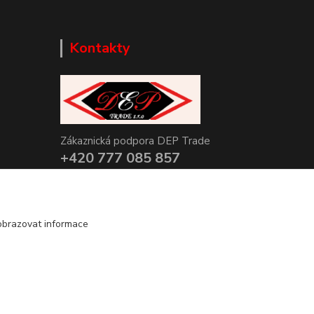
Kontakty
Zákaznická podpora DEP Trade
+420 777 085 857
+420 777 664 517 (Po-Pá, 7-15 hod.)
info@deptrade.cz
obrazovat informace