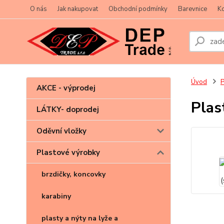
O nás
Jak nakupovat
Obchodní podmínky
Barevnice
Ko
Úvod
P
AKCE - výprodej
Plas
LÁTKY- doprodej
Oděvní vložky
Plastové výrobky
brzdičky, koncovky
karabiny
plasty a nýty na lyže a