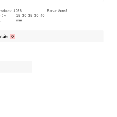
roduktu:
1038
Barva:
černá
ná v
15, 20, 25, 30, 40
u:
mm
táře
0