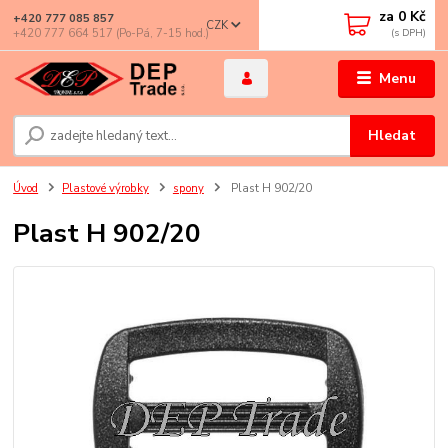
za
0 Kč
+420 777 085 857
CZK
+420 777 664 517 (Po-Pá, 7-15 hod.)
Menu
Hledat
Úvod
Plastové výrobky
spony
Plast H 902/20
Plast H 902/20