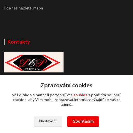
Kde nás najdete,
mapa
Kontakty
Zákaznická podpora DEP Trade
Zpracování cookies
+420 777 085 857
+420 777 664 517 (Po-Pá, 7-15 hod.)
Náš e-shop a partneři potřebují Váš
souhlas
s použitím souborů
cookies, aby Vám mohli zobrazovat informace týkající se Vašich
info@deptrade.cz
zájmů.
Souhlasím
Nastavení