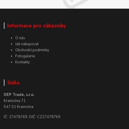
Informace pro zákazníky
O nás
Jak nakupovat
Obchodní podmínky
Fotogalerie
Kontakty
Sídlo
DEP Trade, s.r.o.
Kramolna 71
547 01 Kramolna
IČ: 27478769, DIČ: CZ27478769