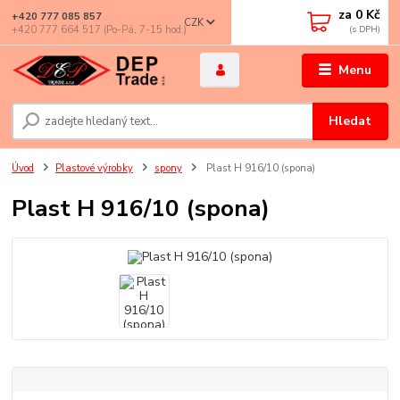
za
0 Kč
+420 777 085 857
CZK
+420 777 664 517 (Po-Pá, 7-15 hod.)
Menu
Hledat
Úvod
Plastové výrobky
spony
Plast H 916/10 (spona)
Plast H 916/10 (spona)