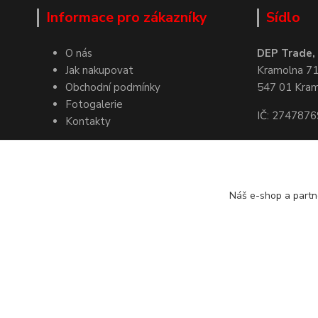
Informace pro zákazníky
Sídlo
O nás
DEP Trade, s
Jak nakupovat
Kramolna 7
Obchodní podmínky
547 01 Kra
Fotogalerie
IČ: 2747876
Kontakty
Kde nás naj
Náš e-shop a partn