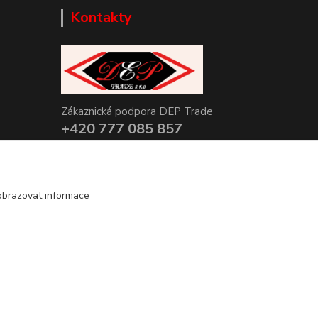
Kontakty
Zákaznická podpora DEP Trade
+420 777 085 857
+420 777 664 517 (Po-Pá, 7-15 hod.)
info@deptrade.cz
obrazovat informace
Vytvořeno na
Eshop-rychle.cz