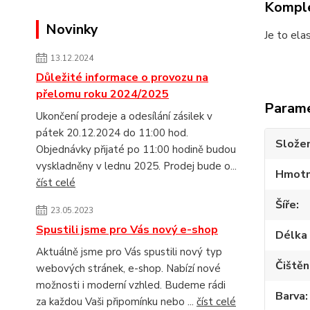
Komple
Novinky
Je to ela
13.12.2024
Důležité informace o provozu na
přelomu roku 2024/2025
Param
Ukončení prodeje a odesílání zásilek v
pátek 20.12.2024 do 11:00 hod.
Složen
Objednávky přijaté po 11:00 hodině budou
vyskladněny v lednu 2025. Prodej bude o...
Hmotn
číst celé
Šíře
23.05.2023
Spustili jsme pro Vás nový e-shop
Délka 
Aktuálně jsme pro Vás spustili nový typ
Čištěn
webových stránek, e-shop. Nabízí nové
možnosti i moderní vzhled. Budeme rádi
Barva
za každou Vaši připomínku nebo ...
číst celé