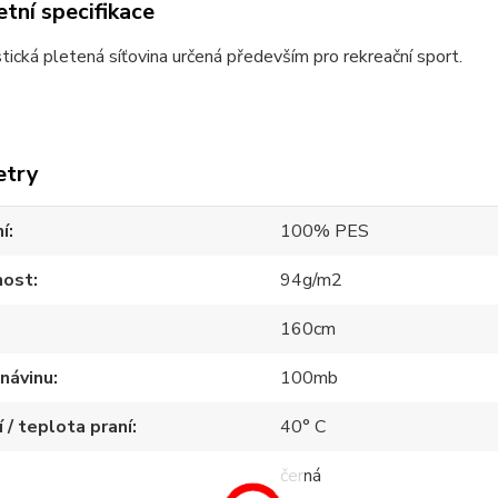
tní specifikace
stická pletená síťovina určená především pro rekreační sport.
etry
í
100% PES
ost
94g/m2
160cm
návinu
100mb
í / teplota praní
40° C
černá