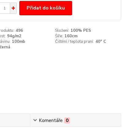
Přidat do košíku
roduktu:
496
Složení:
100% PES
st:
94g/m2
Šíře:
160cm
ávinu:
100mb
Čištění / teplota praní:
40° C
černá
Komentáře
0