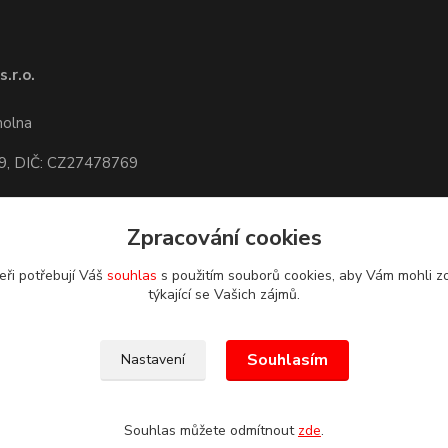
.r.o.
1
molna
9, DIČ: CZ27478769
Zpracování cookies
dete,
mapa
eři potřebují Váš
souhlas
s použitím souborů cookies, aby Vám mohli z
týkající se Vašich zájmů.
Souhlasím
Nastavení
Souhlas můžete odmítnout
zde
.