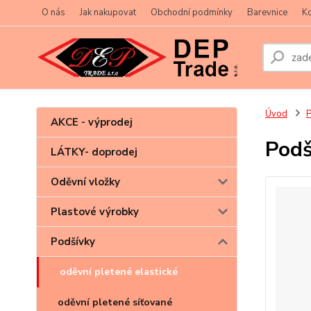
O nás
Jak nakupovat
Obchodní podmínky
Barevnice
Ko
Úvod
P
AKCE - výprodej
Podš
LÁTKY- doprodej
Oděvní vložky
Plastové výrobky
Podšívky
oděvní pletené elastické
oděvní pletené síťované