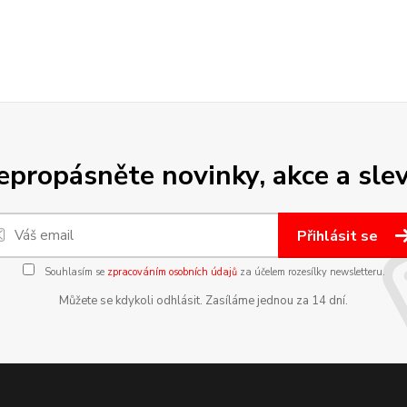
epropásněte novinky, akce a slev
Přihlásit se
Souhlasím se
zpracováním osobních údajů
za účelem rozesílky newsletteru.
Můžete se kdykoli odhlásit. Zasíláme jednou za 14 dní.