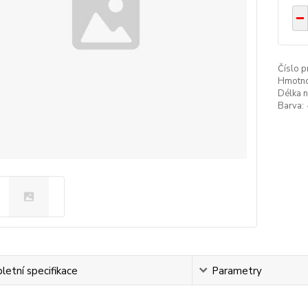
Číslo p
Hmotno
Délka n
Barva:
etní specifikace
Parametry