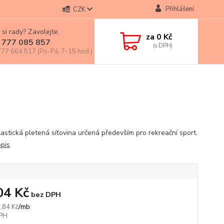
Přihlášení
CZK
 si rady? Zavolejte.
za
0 Kč
 777 085 857
77 664 517 (Po-Pá, 7-15 hod.)
lastická pletená síťovina určená především pro rekreační sport.
opis
04 Kč
bez DPH
/
mb
,84 Kč