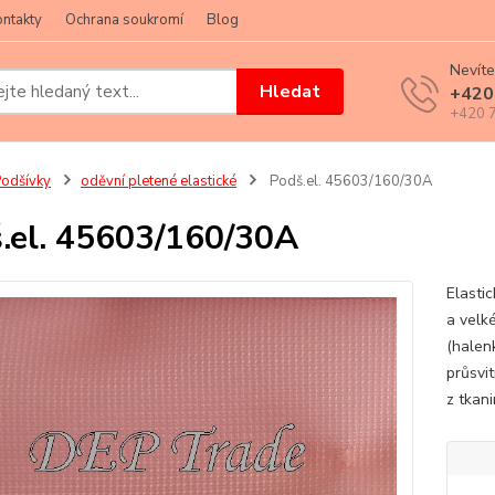
ntakty
Ochrana soukromí
Blog
Nevíte
Hledat
+420
+420 7
odšívky
oděvní pletené elastické
Podš.el. 45603/160/30A
.el. 45603/160/30A
Elasti
a velk
(halen
průsvit
z tkani