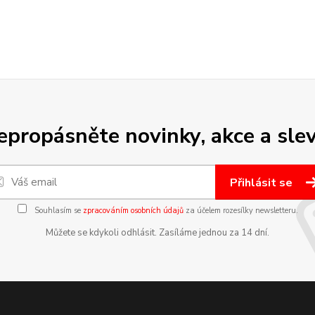
epropásněte novinky, akce a slev
Přihlásit se
Souhlasím se
zpracováním osobních údajů
za účelem rozesílky newsletteru.
Můžete se kdykoli odhlásit. Zasíláme jednou za 14 dní.