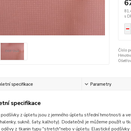
6
81,
Číslo p
Hmotno
Ošetřov
etní specifikace
Parametry
tní specifikace
 podšívky z úpletu jsou z jemného úpletu střední hmotnosti a ve
(halenky, sukně, šaty, kalhoty). Dodatečně je můžeme použít u tka
a oděvy z tkanin typu "stretch"nebo v úpletu. Elastické podšívky 