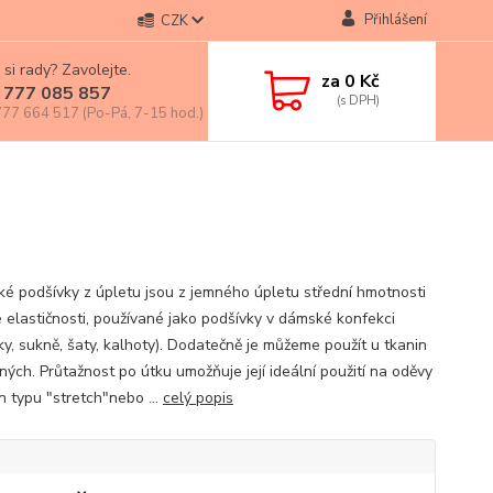
Přihlášení
CZK
 si rady? Zavolejte.
za
0 Kč
 777 085 857
77 664 517 (Po-Pá, 7-15 hod.)
cké podšívky z úpletu jsou z jemného úpletu střední hmotnosti
é elastičnosti, používané jako podšívky v dámské konfekci
ky, sukně, šaty, kalhoty). Dodatečně je můžeme použít u tkanin
ných. Průtažnost po útku umožňuje její ideální použití na oděvy
n typu "stretch"nebo ...
celý popis