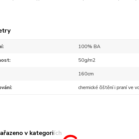
etry
í
100% BA
ost
50g/m2
160cm
ování
chemické čištění i praní ve 
zařazeno v kategoriích