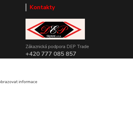
Kontakty
Zákaznická podpora DEP Trade
+420 777 085 857
+420 777 664 517 (Po-Pá, 7-15 hod.)
info@deptrade.cz
obrazovat informace
Vytvořeno na
Eshop-rychle.cz