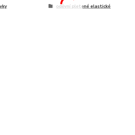
vky
oděvní pletené elastické