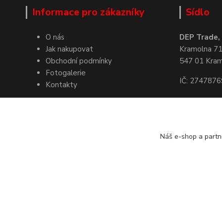
Informace pro zákazníky
Sídlo
O nás
DEP Trade, s
Jak nakupovat
Kramolna 7
Obchodní podmínky
547 01 Kra
Fotogalerie
IČ: 2747876
Kontakty
Kde nás naj
Náš e-shop a partn