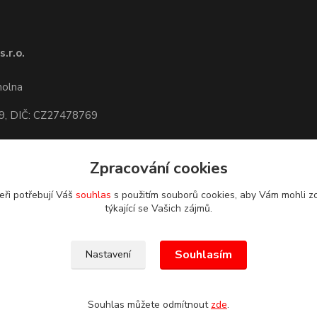
.r.o.
1
molna
9, DIČ: CZ27478769
Zpracování cookies
dete,
mapa
eři potřebují Váš
souhlas
s použitím souborů cookies, aby Vám mohli z
týkající se Vašich zájmů.
Souhlasím
Nastavení
Souhlas můžete odmítnout
zde
.