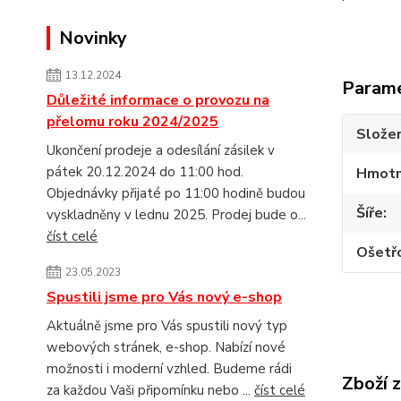
Novinky
13.12.2024
Param
Důležité informace o provozu na
přelomu roku 2024/2025
Složen
Ukončení prodeje a odesílání zásilek v
pátek 20.12.2024 do 11:00 hod.
Hmotn
Objednávky přijaté po 11:00 hodině budou
Šíře
vyskladněny v lednu 2025. Prodej bude o...
číst celé
Ošetř
23.05.2023
Spustili jsme pro Vás nový e-shop
Aktuálně jsme pro Vás spustili nový typ
webových stránek, e-shop. Nabízí nové
možnosti i moderní vzhled. Budeme rádi
Zboží 
za každou Vaši připomínku nebo ...
číst celé