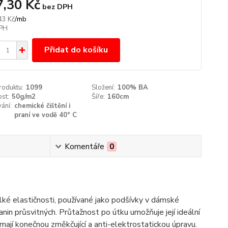
7,30 Kč
bez DPH
/
mb
43 Kč
Přidat do košíku
roduktu:
1099
Složení:
100% BA
st:
50g/m2
Šíře:
160cm
ání:
chemické čištění i
praní ve vodě 40° C
Komentáře
0
lké elastičnosti, používané jako podšívky v dámské
nin průsvitných. Průtažnost po útku umožňuje její ideální
mají konečnou změkčující a anti-elektrostatickou úpravu.