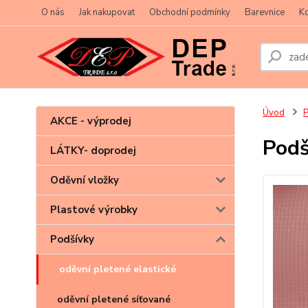
O nás
Jak nakupovat
Obchodní podmínky
Barevnice
Ko
Úvod
P
AKCE - výprodej
Podš
LÁTKY- doprodej
Oděvní vložky
Plastové výrobky
Podšívky
oděvní pletené elastické
oděvní pletené síťované