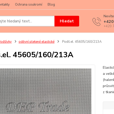
ntakty
Ochrana soukromí
Blog
Nevíte
Hledat
+420
+420 7
odšívky
oděvní pletené elastické
Podš.el. 45605/160/213A
.el. 45605/160/213A
Elasti
a velk
(halen
průsvit
z tkani