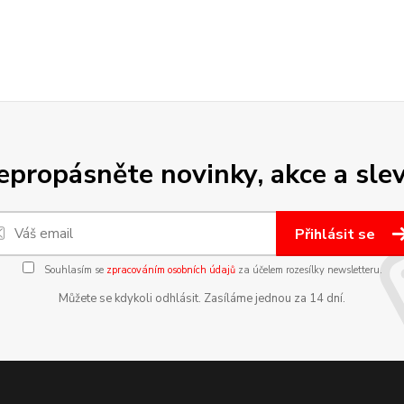
epropásněte novinky, akce a slev
Přihlásit se
Souhlasím se
zpracováním osobních údajů
za účelem rozesílky newsletteru.
Můžete se kdykoli odhlásit. Zasíláme jednou za 14 dní.