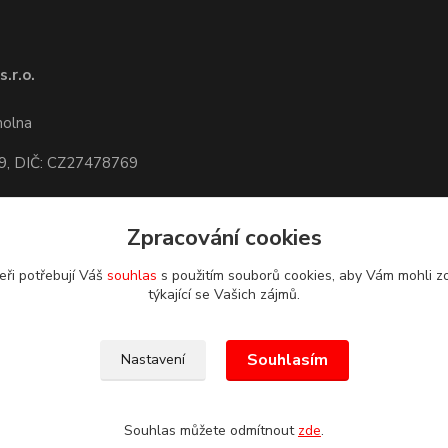
.r.o.
1
molna
9, DIČ: CZ27478769
Zpracování cookies
dete,
mapa
eři potřebují Váš
souhlas
s použitím souborů cookies, aby Vám mohli z
týkající se Vašich zájmů.
Souhlasím
Nastavení
Souhlas můžete odmítnout
zde
.