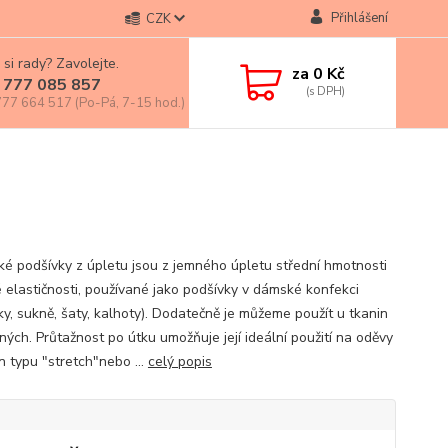
Přihlášení
CZK
 si rady? Zavolejte.
za
0 Kč
 777 085 857
77 664 517 (Po-Pá, 7-15 hod.)
cké podšívky z úpletu jsou z jemného úpletu střední hmotnosti
é elastičnosti, používané jako podšívky v dámské konfekci
ky, sukně, šaty, kalhoty). Dodatečně je můžeme použít u tkanin
ných. Průtažnost po útku umožňuje její ideální použití na oděvy
n typu "stretch"nebo ...
celý popis