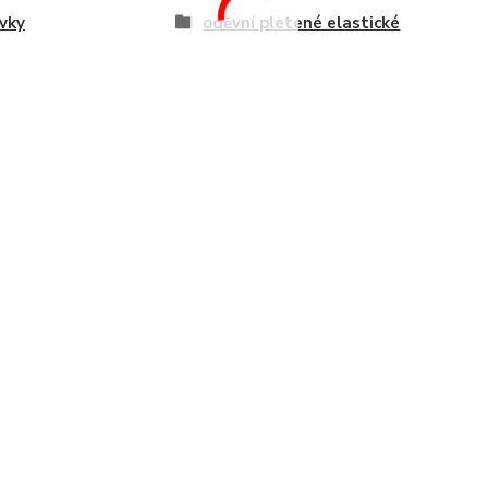
vky
oděvní pletené elastické