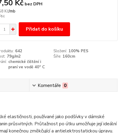
7,50 Kč
bez DPH
/
mb
58 Kč
Přidat do košíku
roduktu:
642
Složení:
100% PES
st:
79g/m2
Šíře:
160cm
ání:
chemické čištění i
praní ve vodě 40° C
Komentáře
0
lké elastičnosti, používané jako podšívky v dámské
nin průsvitných. Průtažnost po útku umožňuje její ideální
mají konečnou změkčující a antielektrostatickou úpravu.