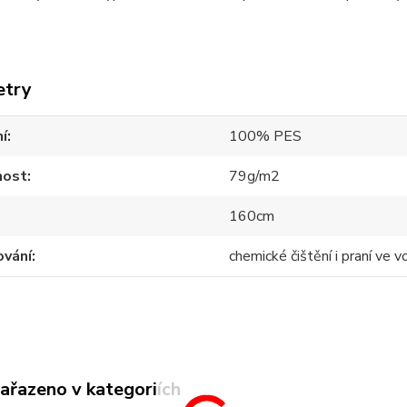
etry
í
100% PES
ost
79g/m2
160cm
ování
chemické čištění i praní ve 
zařazeno v kategoriích