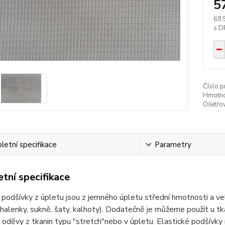
5
69,
Číslo p
Hmotno
Ošetřov
etní specifikace
Parametry
tní specifikace
 podšívky z úpletu jsou z jemného úpletu střední hmotnosti a ve
(halenky, sukně, šaty, kalhoty). Dodatečně je můžeme použít u tka
a oděvy z tkanin typu "stretch"nebo v úpletu. Elastické podšívky 