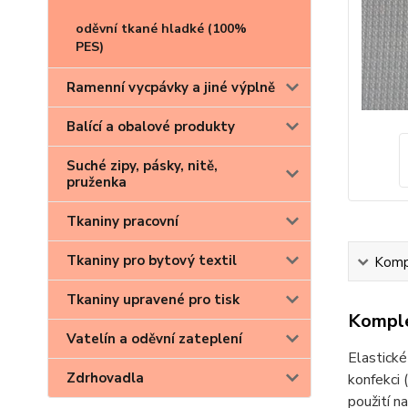
oděvní tkané hladké (100%
PES)
Ramenní vycpávky a jiné výplně
Balící a obalové produkty
Suché zipy, pásky, nitě,
pruženka
Tkaniny pracovní
Tkaniny pro bytový textil
Kompl
Tkaniny upravené pro tisk
Komple
Vatelín a oděvní zateplení
Elastické
Zdrhovadla
konfekci 
použití n