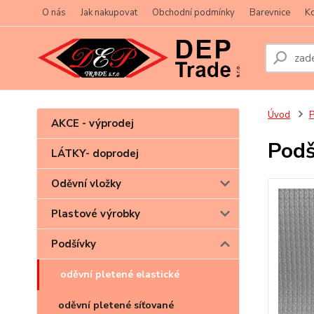
O nás
Jak nakupovat
Obchodní podmínky
Barevnice
Ko
Úvod
P
AKCE - výprodej
Podš
LÁTKY- doprodej
Oděvní vložky
Plastové výrobky
Podšívky
oděvní pletené elastické
oděvní pletené síťované