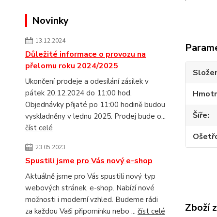
Novinky
13.12.2024
Param
Důležité informace o provozu na
přelomu roku 2024/2025
Složen
Ukončení prodeje a odesílání zásilek v
pátek 20.12.2024 do 11:00 hod.
Hmotn
Objednávky přijaté po 11:00 hodině budou
Šíře
vyskladněny v lednu 2025. Prodej bude o...
číst celé
Ošetř
23.05.2023
Spustili jsme pro Vás nový e-shop
Aktuálně jsme pro Vás spustili nový typ
webových stránek, e-shop. Nabízí nové
možnosti i moderní vzhled. Budeme rádi
Zboží 
za každou Vaši připomínku nebo ...
číst celé