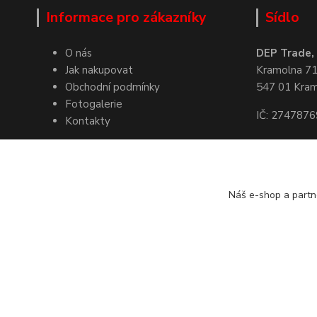
Informace pro zákazníky
Sídlo
O nás
DEP Trade, s
Jak nakupovat
Kramolna 7
Obchodní podmínky
547 01 Kra
Fotogalerie
IČ: 2747876
Kontakty
Kde nás naj
Náš e-shop a partn