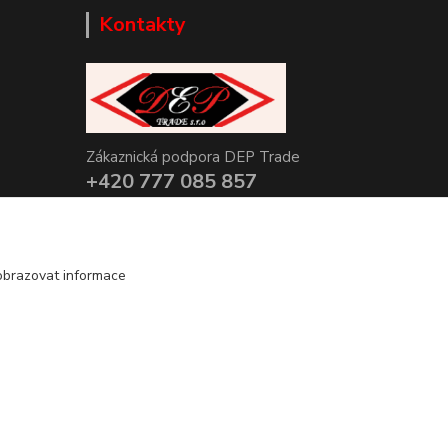
Kontakty
Zákaznická podpora DEP Trade
+420 777 085 857
+420 777 664 517 (Po-Pá, 7-15 hod.)
info@deptrade.cz
obrazovat informace
Vytvořeno na
Eshop-rychle.cz