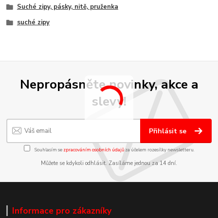
Suché zipy, pásky, nitě, pruženka
suché zipy
Nepropásněte novinky, akce a
slevy!
Přihlásit se
Souhlasím se
zpracováním osobních údajů
za účelem rozesílky newsletteru.
Můžete se kdykoli odhlásit. Zasíláme jednou za 14 dní.
Informace pro zákazníky