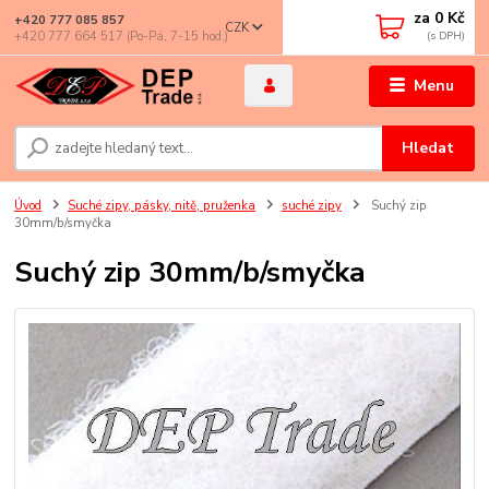
za
0 Kč
+420 777 085 857
CZK
+420 777 664 517 (Po-Pá, 7-15 hod.)
Menu
Hledat
Úvod
Suché zipy, pásky, nitě, pruženka
suché zipy
Suchý zip
30mm/b/smyčka
Suchý zip 30mm/b/smyčka