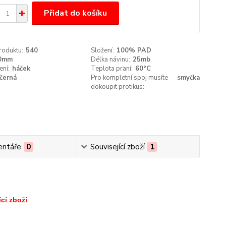
Přidat do košíku
roduktu:
540
Složení:
100% PAD
0mm
Délka návinu:
25mb
ení:
háček
Teplota praní:
60°C
černá
Pro kompletní spoj musíte
smyčka
dokoupit protikus:
ntáře
0
Související zboží
1
cí zboží