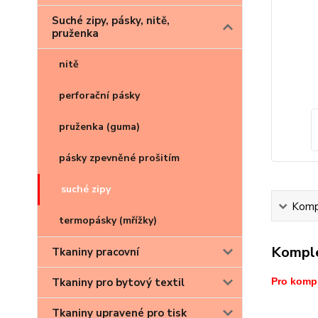
Suché zipy, pásky, nitě,
pruženka
nitě
perforační pásky
pruženka (guma)
pásky zpevněné prošitím
suché zipy
Kompl
termopásky (mřížky)
Komple
Tkaniny pracovní
Tkaniny pro bytový textil
Pro kompl
Tkaniny upravené pro tisk