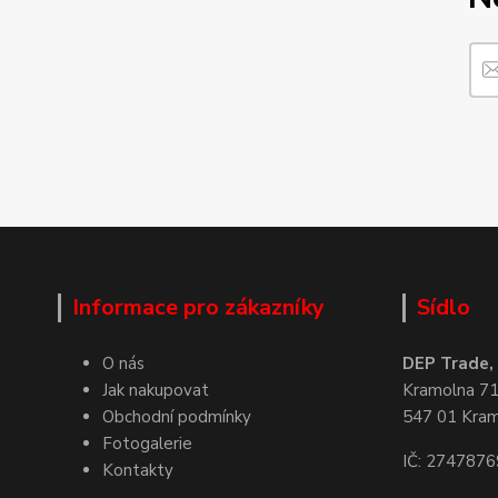
Informace pro zákazníky
Sídlo
O nás
DEP Trade, s
Jak nakupovat
Kramolna 7
Obchodní podmínky
547 01 Kra
Fotogalerie
IČ: 2747876
Kontakty