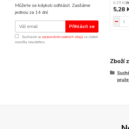
6,39 Kč
/
Můžete se kdykoli odhlásit. Zasíláme
5,28 
jednou za 14 dní.
Přihlásit se
Souhlasím se
zpracováním osobních údajů
za účelem
rozesílky newsletteru.
Zboží 
Suché
pruž
N