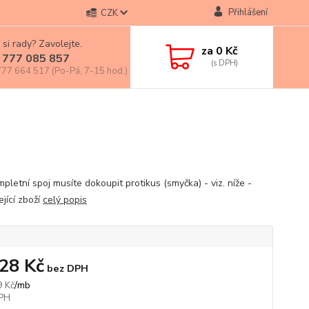
Přihlášení
CZK
 si rady? Zavolejte.
za
0 Kč
 777 085 857
77 664 517 (Po-Pá, 7-15 hod.)
pletní spoj musíte dokoupit protikus (smyčka) - viz. níže -
jící zboží
celý popis
,28 Kč
bez DPH
/
mb
9 Kč