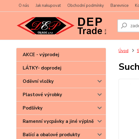
O nás
Jak nakupovat
Obchodní podmínky
Barevnice
Ko
Úvod
S
AKCE - výprodej
Such
LÁTKY- doprodej
Oděvní vložky
Plastové výrobky
Podšívky
Ramenní vycpávky a jiné výplně
Balící a obalové produkty