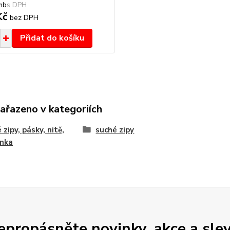
mb
Kč
bez DPH
Přidat do košíku
zařazeno v kategoriích
 zipy, pásky, nitě,
suché zipy
enka
epropásněte novinky, akce a slev