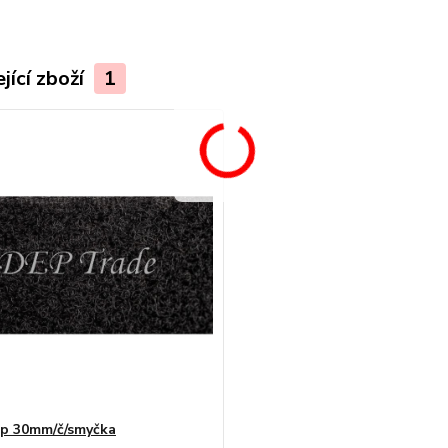
jící zboží
1
ip 30mm/č/smyčka