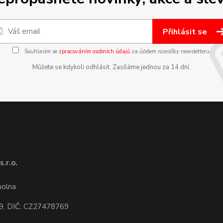
Přihlásit se
Souhlasím se
zpracováním osobních údajů
za účelem rozesílky newsletteru.
Můžete se kdykoli odhlásit. Zasíláme jednou za 14 dní.
.r.o.
1
molna
9, DIČ: CZ27478769