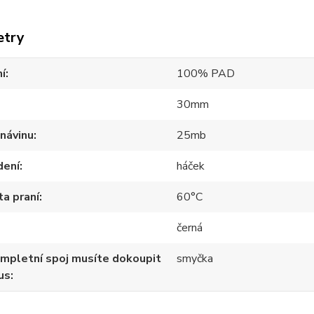
etry
í
100% PAD
30mm
návinu
25mb
dení
háček
a praní
60°C
černá
mpletní spoj musíte dokoupit
smyčka
us