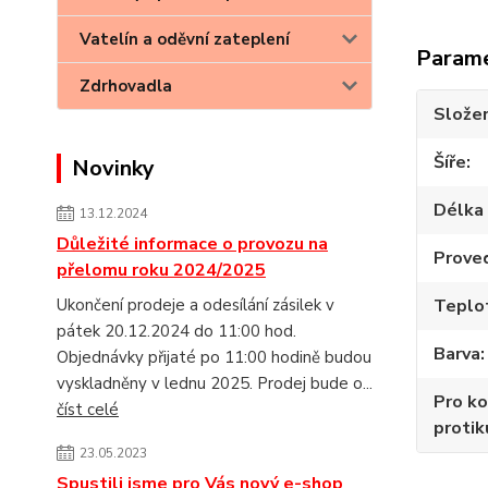
Vatelín a oděvní zateplení
Param
Zdrhovadla
Složen
Šíře
Novinky
Délka 
13.12.2024
Důležité informace o provozu na
Prove
přelomu roku 2024/2025
Ukončení prodeje a odesílání zásilek v
Teplot
pátek 20.12.2024 do 11:00 hod.
Barva
Objednávky přijaté po 11:00 hodině budou
vyskladněny v lednu 2025. Prodej bude o...
Pro ko
číst celé
protik
23.05.2023
Spustili jsme pro Vás nový e-shop