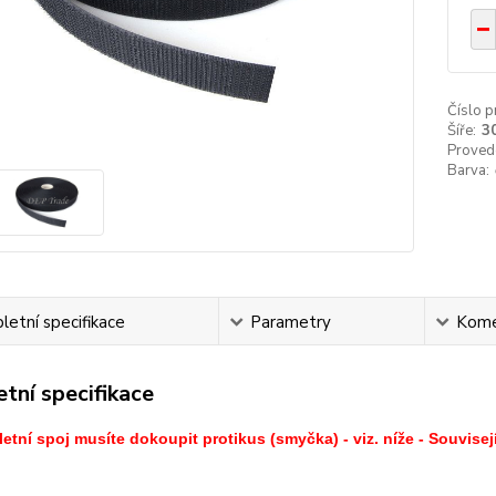
Číslo p
Šíře:
3
Proved
Barva:
etní specifikace
Parametry
Kome
tní specifikace
etní spoj musíte dokoupit protikus (smyčka) - viz. níže - Souvisejí