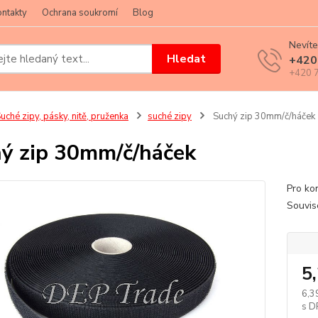
ntakty
Ochrana soukromí
Blog
Nevíte
Hledat
+420
+420 7
uché zipy, pásky, nitě, pruženka
suché zipy
Suchý zip 30mm/č/háček
ý zip 30mm/č/háček
Pro kom
Souvise
5
6,3