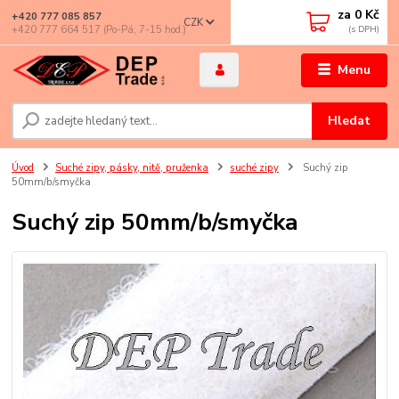
za
0 Kč
+420 777 085 857
CZK
+420 777 664 517 (Po-Pá, 7-15 hod.)
Menu
Hledat
Úvod
Suché zipy, pásky, nitě, pruženka
suché zipy
Suchý zip
50mm/b/smyčka
Suchý zip 50mm/b/smyčka