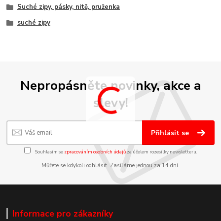
Suché zipy, pásky, nitě, pruženka
suché zipy
Nepropásněte novinky, akce a
slevy!
Přihlásit se
Souhlasím se
zpracováním osobních údajů
za účelem rozesílky newsletteru.
Můžete se kdykoli odhlásit. Zasíláme jednou za 14 dní.
Informace pro zákazníky