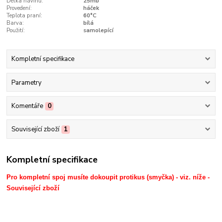
Délka návinu:
25mb
Provedení:
háček
Teplota praní:
60°C
Barva:
bílá
Použití:
samolepící
Kompletní specifikace
Parametry
Komentáře
0
Související zboží
1
Kompletní specifikace
Pro kompletní spoj musíte dokoupit protikus (smyčka) - viz. níže -
Související zboží