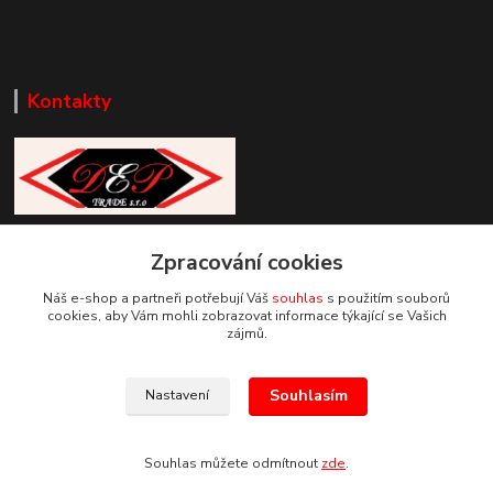
Kontakty
Zákaznická podpora DEP Trade
+420 777 085 857
Zpracování cookies
+420 777 664 517 (Po-Pá, 7-15 hod.)
Náš e-shop a partneři potřebují Váš
souhlas
s použitím souborů
cookies, aby Vám mohli zobrazovat informace týkající se Vašich
info@deptrade.cz
zájmů.
Souhlasím
Nastavení
Souhlas můžete odmítnout
zde
.
Vytvořeno na
Eshop-rychle.cz