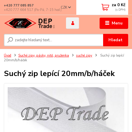
za
0 Kč
+420 777 085 857
CZK
+420 777 664 517 (Po-Pá, 7-15 hod.)
Menu
Hledat
Úvod
Suché zipy, pásky, nitě, pruženka
suché zipy
Suchý zip lepící
20mm/b/háček
Suchý zip lepící 20mm/b/háček