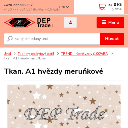
za
0 Kč
+420 777 085 857
CZK
+420 777 664 517 (Po-Pá, 7-15 hod.)
Menu
Hledat
Úvod
Tkaniny pro bytový textil
TREND - různé vzory (100%BA)
Tkan. A1 hvězdy meruňkové
Tkan. A1 hvězdy meruňkové