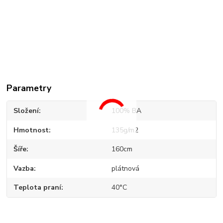
Parametry
Složení
100% BA
Hmotnost
135g/m2
Šíře
160cm
Vazba
plátnová
Teplota praní
40°C