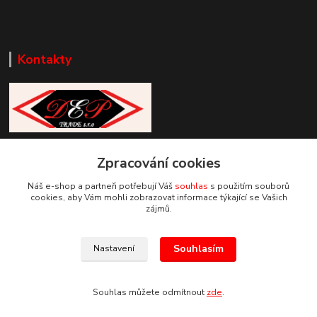
Kontakty
Zákaznická podpora DEP Trade
Zpracování cookies
+420 777 085 857
+420 777 664 517 (Po-Pá, 7-15 hod.)
Náš e-shop a partneři potřebují Váš
souhlas
s použitím souborů
cookies, aby Vám mohli zobrazovat informace týkající se Vašich
info@deptrade.cz
zájmů.
Souhlasím
Nastavení
Souhlas můžete odmítnout
zde
.
Vytvořeno na
Eshop-rychle.cz