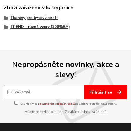
Zboží zařazeno v kategoriích
Tkaniny pro bytový textil
TREND - různé vzory (100%BA)
Nepropásněte novinky, akce a
slevy!
Přihlásit se
Souhlasím se
zpracováním osobních údajů
za účelem rozesílky newsletteru.
Můžete se kdykoli odhlásit. Zasíláme jednou za 14 dní.