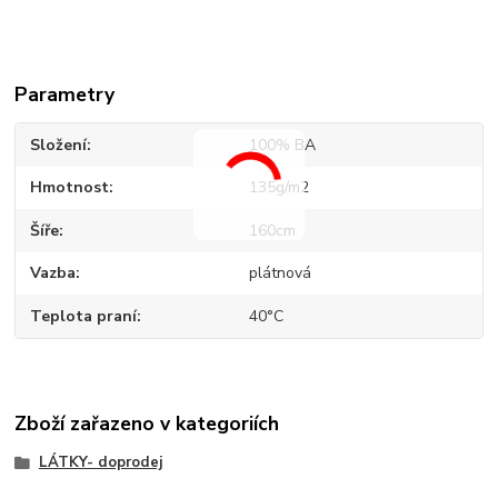
Parametry
Složení
100% BA
Hmotnost
135g/m2
Šíře
160cm
Vazba
plátnová
Teplota praní
40°C
Zboží zařazeno v kategoriích
LÁTKY- doprodej