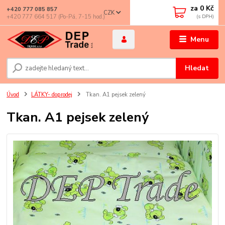
za
0 Kč
+420 777 085 857
CZK
+420 777 664 517 (Po-Pá, 7-15 hod.)
Menu
Hledat
Úvod
LÁTKY- doprodej
Tkan. A1 pejsek zelený
Tkan. A1 pejsek zelený