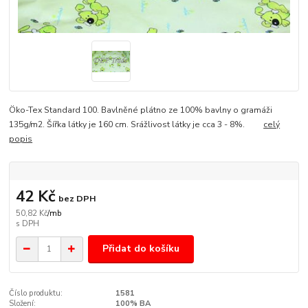
Öko-Tex Standard 100. Bavlněné plátno ze 100% bavlny o gramáži
135g/m2. Šířka látky je 160 cm. Srážlivost látky je cca 3 - 8%.
celý
popis
42 Kč
bez DPH
50,82 Kč
/
mb
Přidat do košíku
Číslo produktu:
1581
Složení:
100% BA