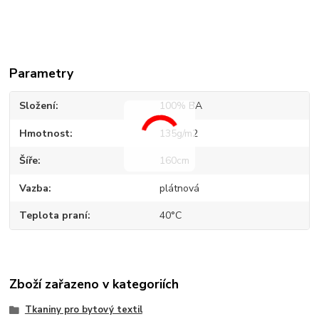
Parametry
Složení
100% BA
Hmotnost
135g/m2
Šíře
160cm
Vazba
plátnová
Teplota praní
40°C
Zboží zařazeno v kategoriích
Tkaniny pro bytový textil