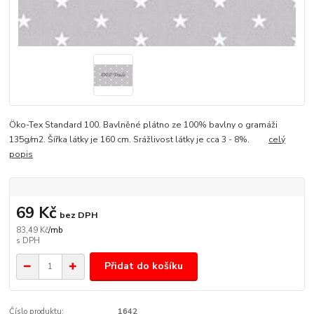
Öko-Tex Standard 100. Bavlněné plátno ze 100% bavlny o gramáži
135g/m2. Šířka látky je 160 cm. Srážlivost látky je cca 3 - 8%.
celý
popis
69 Kč
bez DPH
83,49 Kč
/
mb
Přidat do košíku
Číslo produktu:
1642