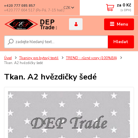
za
0 Kč
+420 777 085 857
CZK
+420 777 664 517 (Po-Pá, 7-15 hod.)
Menu
Hledat
Úvod
Tkaniny pro bytový textil
TREND - různé vzory (100%BA)
Tkan. A2 hvězdičky šedé
Tkan. A2 hvězdičky šedé