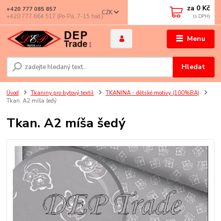
za
0 Kč
+420 777 085 857
CZK
+420 777 664 517 (Po-Pá, 7-15 hod.)
Menu
Hledat
Úvod
Tkaniny pro bytový textil
TKANINA - dětské motivy (100%BA)
Tkan. A2 míša šedý
Tkan. A2 míša šedý