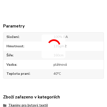
Parametry
Složení
100% BA
Hmotnost
135g/m2
Šíře
160cm
Vazba
plátnová
Teplota praní
40°C
Zboží zařazeno v kategoriích
Tkaniny pro bytový textil