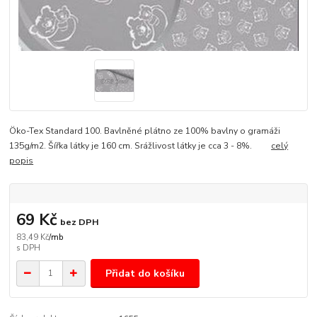
Öko-Tex Standard 100. Bavlněné plátno ze 100% bavlny o gramáži
135g/m2. Šířka látky je 160 cm. Srážlivost látky je cca 3 - 8%.
celý
popis
69 Kč
bez DPH
83,49 Kč
/
mb
Přidat do košíku