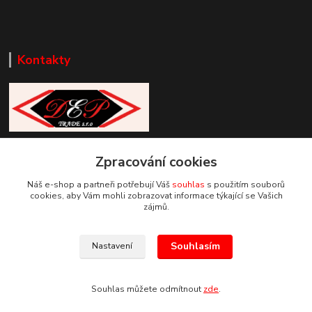
Kontakty
Zákaznická podpora DEP Trade
+420 777 085 857
Zpracování cookies
+420 777 664 517 (Po-Pá, 7-15 hod.)
Náš e-shop a partneři potřebují Váš
souhlas
s použitím souborů
cookies, aby Vám mohli zobrazovat informace týkající se Vašich
info@deptrade.cz
zájmů.
Souhlasím
Nastavení
Souhlas můžete odmítnout
zde
.
Vytvořeno na
Eshop-rychle.cz