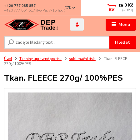
za
0 Kč
+420 777 085 857
CZK
+420 777 664 517 (Po-Pá, 7-15 hod.)
Menu
Hledat
Úvod
Tkaniny upravené pro tisk
sublimační tisk
Tkan. FLEECE
270g/ 100%PES
Tkan. FLEECE 270g/ 100%PES