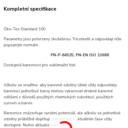
Kompletní specifikace
Öko-Tex Standard 100
Parametry jsou potvrzeny zkušebnou Tricotextil a odpovídají níže
popsaným normám :
PN-P-84525, PN-EN ISO 13688
Dostupná barevnost pro sublimační tisk:
Ačkoliv se snažíme, aby barevné odstíny látek vždy odpovídaly
barevnici jednotlivé barvy mohou vykazovat drobné barevné
odlišení z důvodů použitých chemických substitucí, použitých
surovin a barviv.
Barevnice znázorňuje vyrobní potenciál, ale ačkoliv se jednotlivé
odstíny průběžně doplňují, nemusí být v aktuálním čase vždy
dostupné. Nutno aktualizovat.