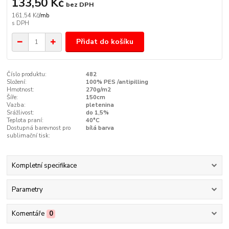
133,50 Kč
bez DPH
161,54 Kč
/
mb
Přidat do košíku
Číslo produktu:
482
Složení:
100% PES /antipilling
Hmotnost:
270g/m2
Šíře:
150cm
Vazba:
pletenina
Srážlivost:
do 1,5%
Teplota praní:
40°C
Dostupná barevnost pro
bílá barva
sublimační tisk:
Kompletní specifikace
Parametry
Komentáře
0