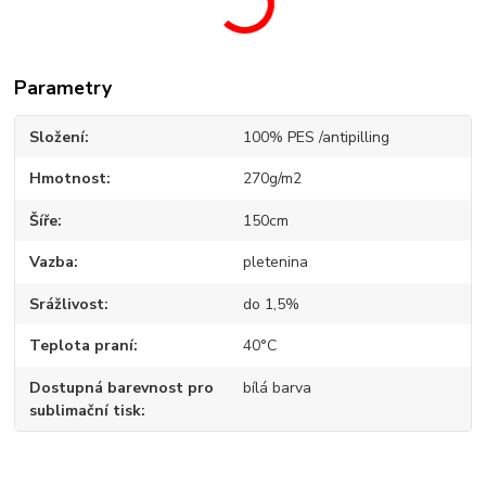
Parametry
Složení
100% PES /antipilling
Hmotnost
270g/m2
Šíře
150cm
Vazba
pletenina
Srážlivost
do 1,5%
Teplota praní
40°C
Dostupná barevnost pro
bílá barva
sublimační tisk