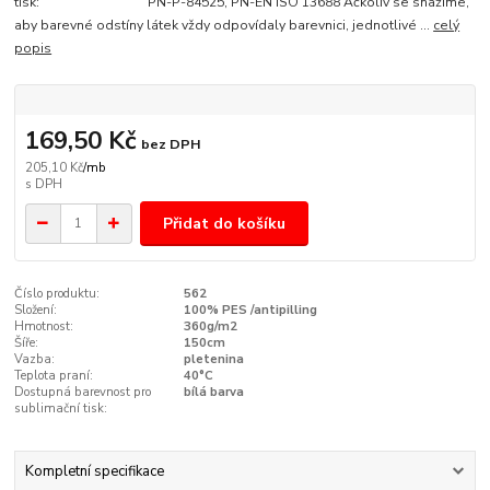
tisk: PN-P-84525, PN-EN ISO 13688 Ačkoliv se snažíme,
aby barevné odstíny látek vždy odpovídaly barevnici, jednotlivé ...
celý
popis
169,50 Kč
bez DPH
205,10 Kč
/
mb
Přidat do košíku
Číslo produktu:
562
Složení:
100% PES /antipilling
Hmotnost:
360g/m2
Šíře:
150cm
Vazba:
pletenina
Teplota praní:
40°C
Dostupná barevnost pro
bílá barva
sublimační tisk:
Kompletní specifikace