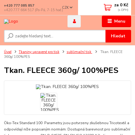
za
0 Kč
+420 777 085 857
CZK
+420 777 664 517 (Po-Pá, 7-15 hod.)
Menu
Hledat
Úvod
Tkaniny upravené pro tisk
sublimační tisk
Tkan. FLEECE
360g/ 100%PES
Tkan. FLEECE 360g/ 100%PES
Öko-Tex Standard 100 Parametry jsou potvrzeny zkušebnou Tricotextil a
odpovídají níže popsaným normám: Dostupná barevnost pro sublimační