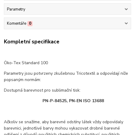
Parametry
Komentáře
0
Kompletní specifikace
Öko-Tex Standard 100
Parametry jsou potvrzeny zkušebnou Tricotextil a odpovídají níže
popsaným normám:
Dostupná barevnost pro sublimační tisk:
PN-P-84525, PN-EN ISO 13688
Ačkoliv se snažíme, aby barevné odstíny látek vždy odpovídaly
barevnici, jednotlivé barvy mohou vykazovat drobné barevné
odlišení z důvodů použitých chemických substitucí, použitých