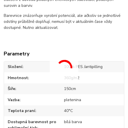
surovin a barviv.
Barevnice znázorňuje vyrobní potenciál, ale ačkoliv se jednotlivé
odstíny průběžně doplňují, nemusí být v aktuálním čase vždy
dostupné. Nutno aktualizovat.
Parametry
Složení
100% PES /antipilling
Hmotnost
360g/m2
Šíře
150cm
Vazba
pletenina
Teplota praní
40°C
Dostupná barevnost pro
bílá barva
sublimační tisk