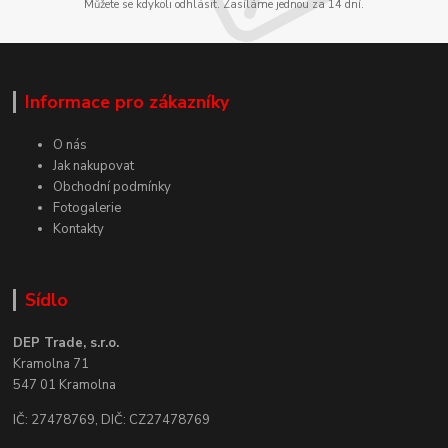
Můžete se kdykoli odhlásit. Zasíláme jednou za 14 dní.
Informace pro zákazníky
O nás
Jak nakupovat
Obchodní podmínky
Fotogalerie
Kontakty
Sídlo
DEP Trade, s.r.o.
Kramolna 71
547 01 Kramolna
IČ: 27478769, DIČ: CZ27478769