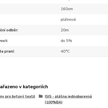
160cm
plátnová
lní odběr
20m
vost
do 5%
a praní
40°C
zařazeno v kategoriích
ny pro bytový textil
ISIS - plátna jednobarevná
(100%BA)