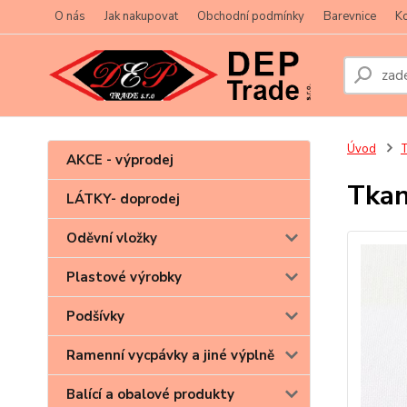
O nás
Jak nakupovat
Obchodní podmínky
Barevnice
Ko
Úvod
T
AKCE - výprodej
Tkan
LÁTKY- doprodej
Oděvní vložky
Plastové výrobky
Podšívky
Ramenní vycpávky a jiné výplně
Balící a obalové produkty