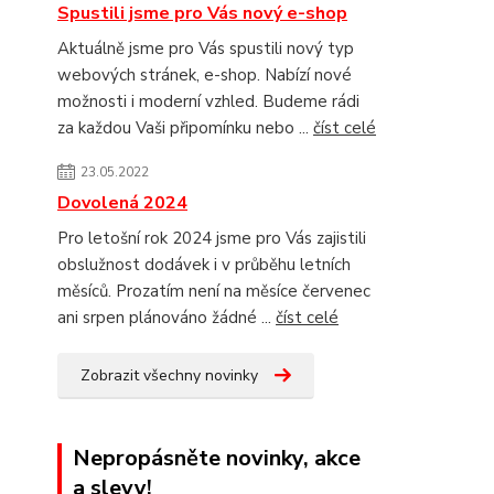
Spustili jsme pro Vás nový e-shop
Aktuálně jsme pro Vás spustili nový typ
webových stránek, e-shop. Nabízí nové
možnosti i moderní vzhled. Budeme rádi
za každou Vaši připomínku nebo ...
číst celé
23.05.2022
Dovolená 2024
Pro letošní rok 2024 jsme pro Vás zajistili
obslužnost dodávek i v průběhu letních
měsíců. Prozatím není na měsíce červenec
ani srpen plánováno žádné ...
číst celé
Zobrazit všechny novinky
Nepropásněte novinky, akce
a slevy!