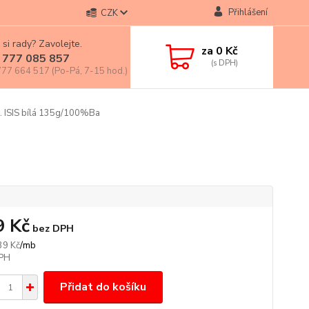
Přihlášení
CZK
 si rady? Zavolejte.
za
0 Kč
 777 085 857
77 664 517 (Po-Pá, 7-15 hod.)
 ISIS bílá 135g/100%Ba
9 Kč
bez DPH
/
mb
39 Kč
Přidat do košíku