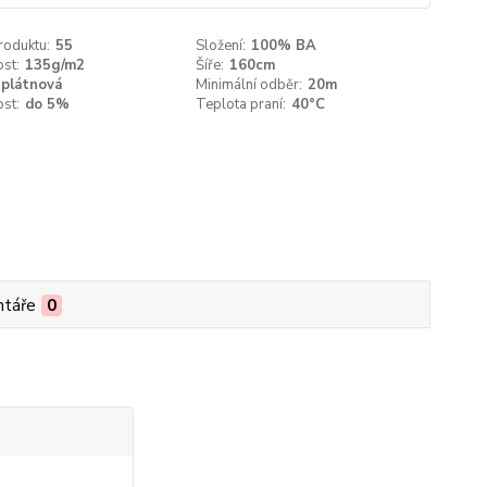
roduktu:
55
Složení:
100% BA
st:
135g/m2
Šíře:
160cm
plátnová
Minimální odběr:
20m
ost:
do 5%
Teplota praní:
40°C
táře
0