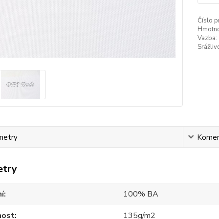
Číslo p
Hmotno
Vazba:
Srážliv
metry
Komen
etry
í
100% BA
ost
135g/m2