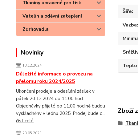
Tkaniny upravené pro tisk
Šíře
Vatelín a oděvní zateplení
Vazba
Zdrhovadla
Minimá
Novinky
Srážli
Teplot
13.12.2024
Důležité informace o provozu na
přelomu roku 2024/2025
Ukončení prodeje a odesílání zásilek v
pátek 20.12.2024 do 11:00 hod.
Objednávky přijaté po 11:00 hodině budou
Zboží 
vyskladněny v lednu 2025. Prodej bude o...
číst celé
Tkani
23.05.2023