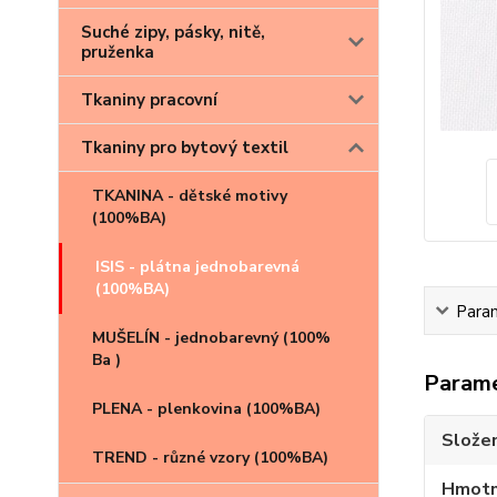
Suché zipy, pásky, nitě,
pruženka
Tkaniny pracovní
Tkaniny pro bytový textil
TKANINA - dětské motivy
(100%BA)
ISIS - plátna jednobarevná
(100%BA)
Para
MUŠELÍN - jednobarevný (100%
Ba )
Param
PLENA - plenkovina (100%BA)
Složen
TREND - různé vzory (100%BA)
Hmotn