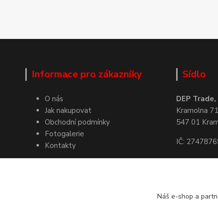
Informace pro zákazníky
Sídlo
O nás
DEP Trade, s
Jak nakupovat
Kramolna 7
Obchodní podmínky
547 01 Kra
Fotogalerie
IČ: 2747876
Kontakty
Kde nás naj
Náš e-shop a partn