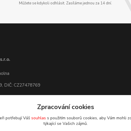
Můžete se kdykoli odhlásit. Zasíláme jednou za 14 dní.
.r.o.
1
molna
9, DIČ: CZ27478769
Zpracování cookies
dete,
mapa
eři potřebují Váš
souhlas
s použitím souborů cookies, aby Vám mohli z
týkající se Vašich zájmů.