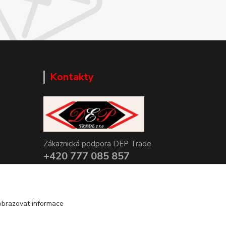
Kontakty
Zákaznická podpora DEP Trade
+420 777 085 857
+420 777 664 517 (Po-Pá, 7-15 hod.)
info@deptrade.cz
obrazovat informace