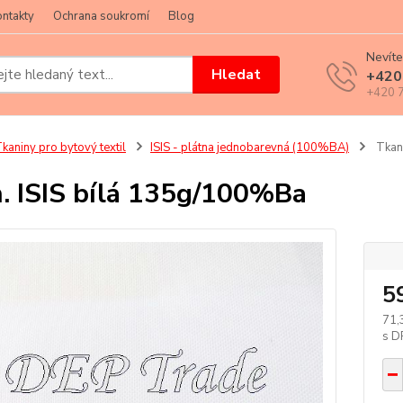
ntakty
Ochrana soukromí
Blog
Nevíte
Hledat
+420
+420 7
kaniny pro bytový textil
ISIS - plátna jednobarevná (100%BA)
Tkan.
. ISIS bílá 135g/100%Ba
5
71,