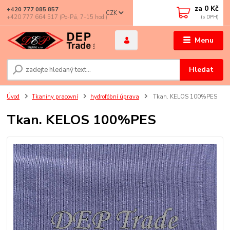
za
0 Kč
+420 777 085 857
CZK
+420 777 664 517 (Po-Pá, 7-15 hod.)
Menu
Hledat
Úvod
Tkaniny pracovní
hydrofóbní úprava
Tkan. KELOS 100%PES
Tkan. KELOS 100%PES