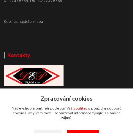
IČ: 27478769, DIČ: CZ27478769
Kde nás najdete,
mapa
Kontakty
Zákaznická podpora DEP Trade
+420 777 085 857
Zpracování cookies
+420 777 664 517 (Po-Pá, 7-15 hod.)
Náš e-shop a partneři potřebují Váš
souhlas
s použitím souborů
cookies, aby Vám mohli zobrazovat informace týkající se Vašich
info@deptrade.cz
zájmů.