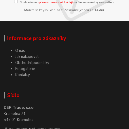
Souhlasím se
zpracováním osobních údajů
za účelem rozesílky newsletteru.
Můžete se kdykoli odhlásit. Zasíláme jednou za 14 dní.
Informace pro zákazníky
O nás
Jak nakupovat
Obchodní podmínky
Fotogalerie
Kontakty
Sídlo
DEP Trade, s.r.o.
Kramolna 71
547 01 Kramolna