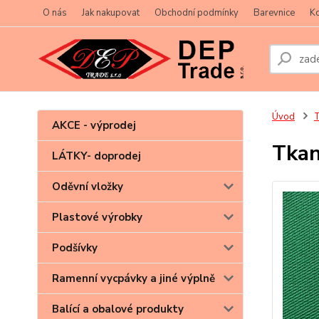
O nás
Jak nakupovat
Obchodní podmínky
Barevnice
Ko
Úvod
T
AKCE - výprodej
Tka
LÁTKY- doprodej
Oděvní vložky
Plastové výrobky
Podšívky
Ramenní vycpávky a jiné výplně
Balící a obalové produkty