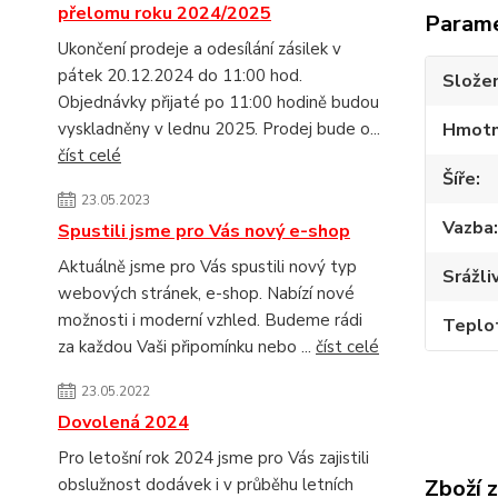
přelomu roku 2024/2025
Param
Ukončení prodeje a odesílání zásilek v
pátek 20.12.2024 do 11:00 hod.
Složen
Objednávky přijaté po 11:00 hodině budou
vyskladněny v lednu 2025. Prodej bude o...
Hmotn
číst celé
Šíře
23.05.2023
Vazba
Spustili jsme pro Vás nový e-shop
Aktuálně jsme pro Vás spustili nový typ
Srážli
webových stránek, e-shop. Nabízí nové
možnosti i moderní vzhled. Budeme rádi
Teplot
za každou Vaši připomínku nebo ...
číst celé
23.05.2022
Dovolená 2024
Pro letošní rok 2024 jsme pro Vás zajistili
obslužnost dodávek i v průběhu letních
Zboží 