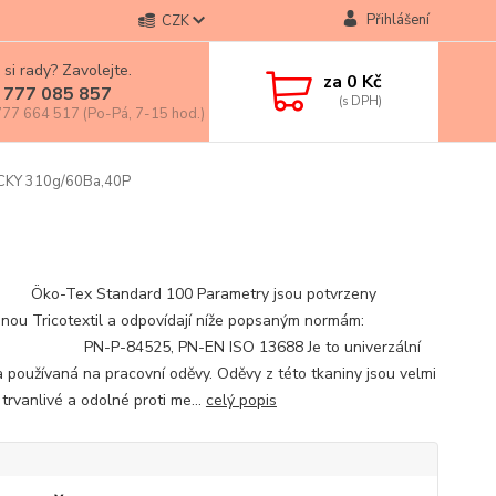
Přihlášení
CZK
 si rady? Zavolejte.
za
0 Kč
 777 085 857
77 664 517 (Po-Pá, 7-15 hod.)
CKY 310g/60Ba,40P
ex Standard 100 Parametry jsou potvrzeny
nou Tricotextil a odpovídají níže popsaným normám:
-84525, PN-EN ISO 13688 Je to univerzální
a používaná na pracovní oděvy. Oděvy z této tkaniny jsou velmi
trvanlivé a odolné proti me...
celý popis