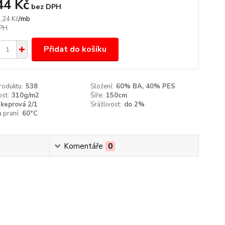
44 Kč
bez DPH
/
mb
,24 Kč
Přidat do košíku
roduktu:
538
Složení:
60% BA, 40% PES
st:
310g/m2
Šíře:
150cm
keprová 2/1
Srážlivost:
do 2%
 praní:
60°C
Komentáře
0