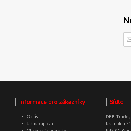
N
Informace pro zákazníky
Sídlo
O nás
DEP Trade, s
Jak nakupovat
Kramolna 7
Obchodní podmínky
547 01 Kra