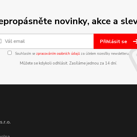
epropásněte novinky, akce a slev
Přihlásit se
Souhlasím se
zpracováním osobních údajů
za účelem rozesílky newsletteru.
Můžete se kdykoli odhlásit. Zasíláme jednou za 14 dní.
.r.o.
1
molna