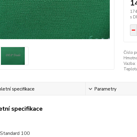
1
174
Číslo p
Hmotno
Vazba:
Teplota
etní specifikace
Parametry
tní specifikace
Standard 100