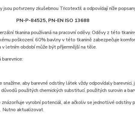
 jsou potvrzeny zkušebnou Tricotextil a odpovídají níže popsa
-84525, PN-EN ISO 13688
verzální tkanina používaná na pracovní oděvy. Oděvy z této tkanin
kému poškození. 60% bavlny v této tkanině zabezpečuje komfort
a v letním období může být příjemnější na těle.
 barevnice:
e snažíme, aby barevné odstíny látek vždy odpovídaly barevnici
z důvodů použitých chemických substitucí, použitých surovin a barv
 znázorňuje vyrobní potenciál, ale ačkoliv se jednotlivé odstíny
 Nutno aktualizovat.