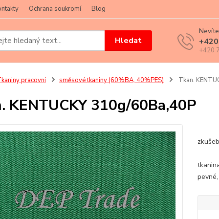
ntakty
Ochrana soukromí
Blog
Nevíte
Hledat
+420
+420 7
kaniny pracovní
směsové tkaniny (60%BA, 40%PES)
Tkan. KENTU
n. KENTUCKY 310g/60Ba,40P
Öko-T
zkušeb
PN-P
tkanin
pevné, 