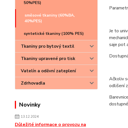
50%PES)
Parametry
směsové tkaniny (60%BA,
PN-P
40%PES)
Je to uni
syntetické tkaniny (100% PES)
mechanic
saje pot 
Tkaniny pro bytový textil
Dostupná
Tkaniny upravené pro tisk
Vatelín a oděvní zateplení
Ačkoliv s
Zdrhovadla
odlišení 
Barevnice
Novinky
dostupné.
13.12.2024
Důležité informace o provozu na