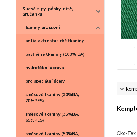
Suché zipy, pásky, nitě,
pruženka
Tkaniny pracovní
antielektrostatické tkaniny
bavlněné tkaniny (100% BA)
hydrofóbní úprava
pro speciální účely
Kompl
směsové tkaniny (30%BA,
70%PES)
Komple
směsové tkaniny (35%BA,
65%PES)
Öko-Tex 
směsové tkaniny (50%BA,