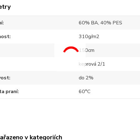
etry
í
60% BA, 40% PES
ost
310g/m2
150cm
keprová 2/1
vost
do 2%
a praní
60°C
zařazeno v kategoriích