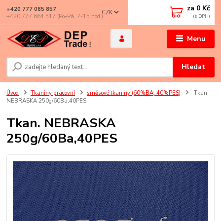
za
0 Kč
+420 777 085 857
CZK
+420 777 664 517 (Po-Pá, 7-15 hod.)
Menu
Hledat
Úvod
Tkaniny pracovní
směsové tkaniny (60%BA, 40%PES)
Tkan.
NEBRASKA 250g/60Ba,40PES
Tkan. NEBRASKA
250g/60Ba,40PES