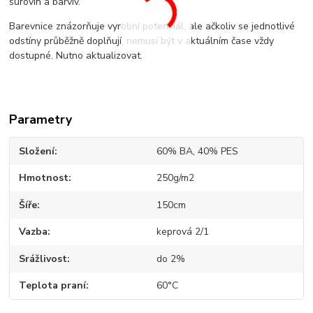
surovin a barviv.
Barevnice znázorňuje vyrobní potenciál, ale ačkoliv se jednotlivé
odstíny průběžně doplňují, nemusí být v aktuálním čase vždy
dostupné. Nutno aktualizovat.
Parametry
Složení
60% BA, 40% PES
Hmotnost
250g/m2
Šíře
150cm
Vazba
keprová 2/1
Srážlivost
do 2%
Teplota praní
60°C