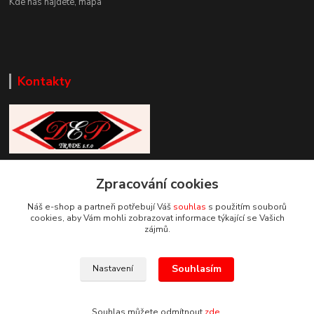
Kde nás najdete,
mapa
Kontakty
Zákaznická podpora DEP Trade
Zpracování cookies
+420 777 085 857
+420 777 664 517 (Po-Pá, 7-15 hod.)
Náš e-shop a partneři potřebují Váš
souhlas
s použitím souborů
cookies, aby Vám mohli zobrazovat informace týkající se Vašich
info@deptrade.cz
zájmů.
Souhlasím
Nastavení
Souhlas můžete odmítnout
zde
.