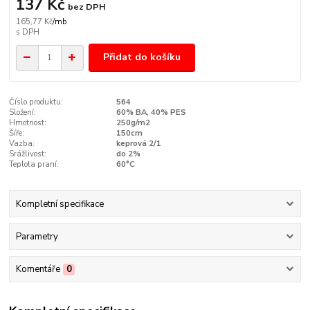
137 Kč
bez DPH
165,77 Kč
/
mb
Přidat do košíku
Číslo produktu:
564
Složení:
60% BA, 40% PES
Hmotnost:
250g/m2
Šíře:
150cm
Vazba:
keprová 2/1
Srážlivost:
do 2%
Teplota praní:
60°C
Kompletní specifikace
Parametry
Komentáře
0