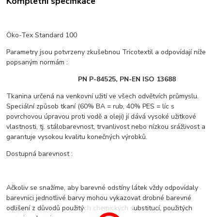
Kompletní specifikace
Öko-Tex Standard 100
Parametry jsou potvrzeny zkušebnou Tricotextil a odpovídají níže
popsaným normám :
PN P-84525, PN-EN ISO 13688
Tkanina určená na venkovní užití ve všech odvětvích průmyslu.
Speciální způsob tkaní (60% BA = rub, 40% PES = líc s
povrchovou úpravou proti vodě a oleji) jí dává vysoké užitkové
vlastnosti, tj. stálobarevnost, trvanlivost nebo nízkou srážlivost a
garantuje vysokou kvalitu konečných výrobků.
Dostupná barevnost :
Ačkoliv se snažíme, aby barevné odstíny látek vždy odpovídaly
barevnici jednotlivé barvy mohou vykazovat drobné barevné
odlišení z důvodů použitých chemických substitucí, použitých