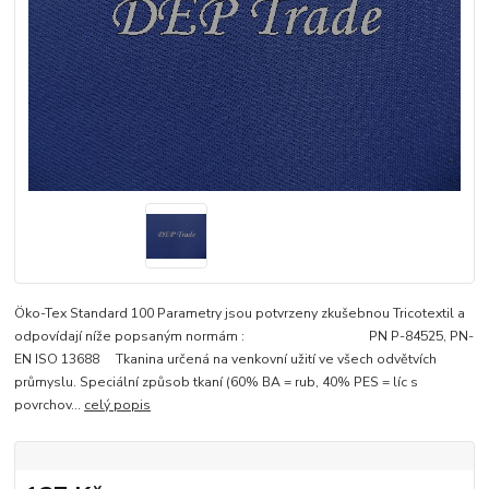
Öko-Tex Standard 100 Parametry jsou potvrzeny zkušebnou Tricotextil a
odpovídají níže popsaným normám : PN P-84525, PN-
EN ISO 13688 Tkanina určená na venkovní užití ve všech odvětvích
průmyslu. Speciální způsob tkaní (60% BA = rub, 40% PES = líc s
povrchov...
celý popis